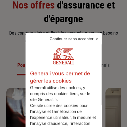
Nos offres
d'assurance et
d'épargne
Des contrats clairs et flexibles pour sécuriser vos besoins
Continuer sans accepter
d’aujourd’hui et anticiper ceux de demain.
Pour les particuliers
Pour les professionnels
Generali vous permet de
gérer les cookies
Generali utilise des cookies, y
compris des cookies tiers, sur le
site Generali.fr.
Ce site utilise des cookies pour
l’analyse et l'amélioration de
l’expérience utilisateur, la mesure et
l’analyse d’audience, l’interaction