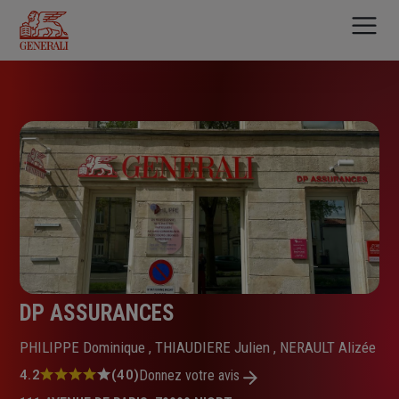
Aller
au
contenu
principal
DP ASSURANCES
PHILIPPE Dominique , THIAUDIERE Julien , NERAULT Alizée
Note
4.2
(40)
Donnez votre avis
: