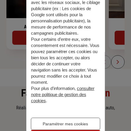
avec les réseaux sociaux, le ciblage
publicitaire (ex :
Les cookies de
Google sont utilisés pour la
personnalisation publicitaire
), la
Assurance de prêt immobilier
mesure de performance de nos
campagnes publicitaires.
Découvrir
Pour certains d’entre eux, votre
consentement est nécessaire. Vous
pouvez paramétrer ces cookies ou
bien tous les accepter, ou alors
décider de continuer votre
navigation sans les accepter. Vous
pourrez modifier ce choix à tout
moment.
Pour plus d’information,
consulter
Faites
une simulation
notre politique de gestion des
cookies
.
Réalisez une simulation tarifaire d'assurance, auto,
habitation, prêt immobilier.
Paramétrer mes cookies