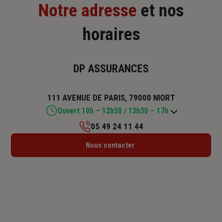
Notre adresse
et nos
horaires
DP ASSURANCES
111 AVENUE DE PARIS, 79000 NIORT
Ouvert 10h – 12h30 / 13h30 – 17h
05 49 24 11 44
Lundi : 10h – 12h30 / 13h30 – 17h
Nous contacter
Mardi : 09h – 12h30 / 13h30 – 17h
Mercredi : 09h – 12h30 / 13h30 – 17h
Jeudi : 09h – 12h30 / 13h30 – 17h
Vendredi : 09h – 12h30 / 13h30 – 17h
Samedi : Fermé
Dimanche : Fermé