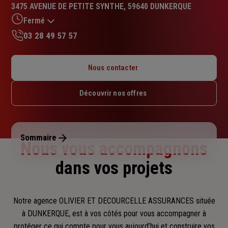
:
3475 AVENUE DE PETITE SYNTHE, 59640 DUNKERQUE
4.9
sur
Fermé
5
03 28 49 57 57
étoiles
Lundi : 09h – 12h
Mardi : 09h – 12h
Nous contacter
Mercredi : 09h – 12h
Jeudi : 09h – 12h
Découvrir nos offres
Vendredi : 09h – 12h
Samedi : Fermé
Dimanche : Fermé
Sommaire
Nous vous accompagnons
dans vos projets
Notre agence OLIVIER ET DECOURCELLE ASSURANCES située
à DUNKERQUE, est à vos côtés pour vous accompagner
à
protéger ce qui compte pour vous aujourd’hui et construire vos