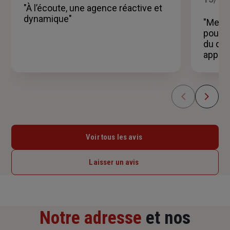
5
"À l’écoute, une agence réactive et
étoiles
dynamique"
"Merci
pour m
du dev
appréc
Voir tous les avis
Laisser un avis
Notre adresse
et nos