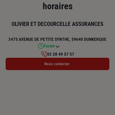
horaires
OLIVIER ET DECOURCELLE ASSURANCES
3475 AVENUE DE PETITE SYNTHE, 59640 DUNKERQUE
Fermé
03 28 49 57 57
Lundi : 09h – 12h
Nous contacter
Mardi : 09h – 12h
Mercredi : 09h – 12h
Jeudi : 09h – 12h
Vendredi : 09h – 12h
Samedi : Fermé
Dimanche : Fermé