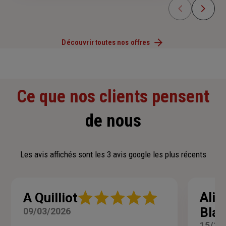
Découvrir toutes nos offres
Ce que nos clients pensent
de nous
Les avis affichés sont les 3 avis google les plus récents
Note
Alis
A Quilliot
:
Blan
09/03/2026
5
sur
15/12