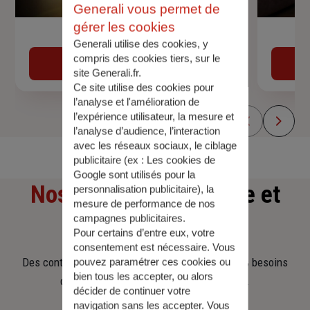
Generali vous permet de
gérer les cookies
Devis assurance auto
Generali utilise des cookies, y
compris des cookies tiers, sur le
Obtenir une estimation
site Generali.fr.
Ce site utilise des cookies pour
l’analyse et l'amélioration de
l’expérience utilisateur, la mesure et
l’analyse d’audience, l’interaction
avec les réseaux sociaux, le ciblage
publicitaire (ex :
Les cookies de
Google sont utilisés pour la
Nos offres
d'assurance et
personnalisation publicitaire
), la
mesure de performance de nos
campagnes publicitaires.
d'épargne
Pour certains d’entre eux, votre
consentement est nécessaire. Vous
Des contrats clairs et flexibles pour sécuriser vos besoins
pouvez paramétrer ces cookies ou
bien tous les accepter, ou alors
d’aujourd’hui et anticiper ceux de demain.
décider de continuer votre
navigation sans les accepter. Vous