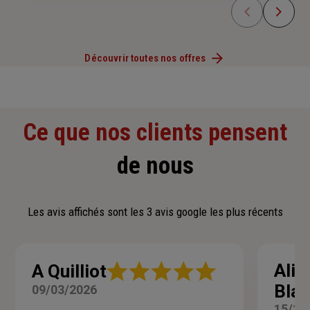
Découvrir toutes nos offres
Ce que nos clients pensent
de nous
Les avis affichés sont les 3 avis google les plus récents
Note
Alis
A Quilliot
:
Blan
09/03/2026
5
sur
15/12