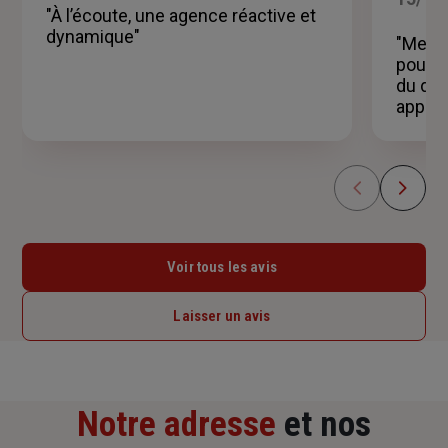
5
"À l’écoute, une agence réactive et
étoiles
dynamique"
"Merci
pour m
du dev
appréc
Voir tous les avis
Laisser un avis
Notre adresse
et nos