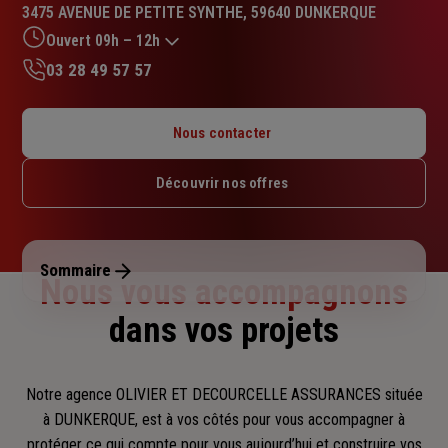
:
3475 AVENUE DE PETITE SYNTHE, 59640 DUNKERQUE
4.9
sur
Ouvert 09h – 12h
5
03 28 49 57 57
étoiles
Lundi : 09h – 12h
Mardi : 09h – 12h
Nous contacter
Mercredi : 09h – 12h
Jeudi : 09h – 12h
Découvrir nos offres
Vendredi : 09h – 12h
Samedi : Fermé
Dimanche : Fermé
Sommaire
Nous vous accompagnons
dans vos projets
Notre agence OLIVIER ET DECOURCELLE ASSURANCES située
à DUNKERQUE, est à vos côtés pour vous accompagner
à
protéger ce qui compte pour vous aujourd’hui et construire vos