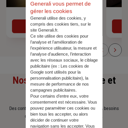
Generali vous permet de
gérer les cookies
Devis assurance auto
Generali utilise des cookies, y
compris des cookies tiers, sur le
Obtenir une estimation
site Generali.fr.
Ce site utilise des cookies pour
l’analyse et l'amélioration de
l’expérience utilisateur, la mesure et
l’analyse d’audience, l’interaction
avec les réseaux sociaux, le ciblage
publicitaire (ex :
Les cookies de
Google sont utilisés pour la
Nos offres
d'assurance et
personnalisation publicitaire
), la
mesure de performance de nos
campagnes publicitaires.
d'épargne
Pour certains d’entre eux, votre
consentement est nécessaire. Vous
Des contrats clairs et flexibles pour sécuriser vos besoins
pouvez paramétrer ces cookies ou
bien tous les accepter, ou alors
d’aujourd’hui et anticiper ceux de demain.
décider de continuer votre
navigation sans les accepter. Vous