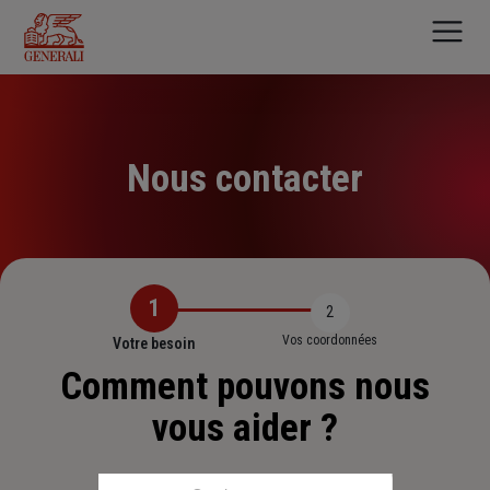
Aller
au
contenu
principal
Nous contacter
1
2
Vos coordonnées
Votre besoin
Comment pouvons nous
vous aider ?