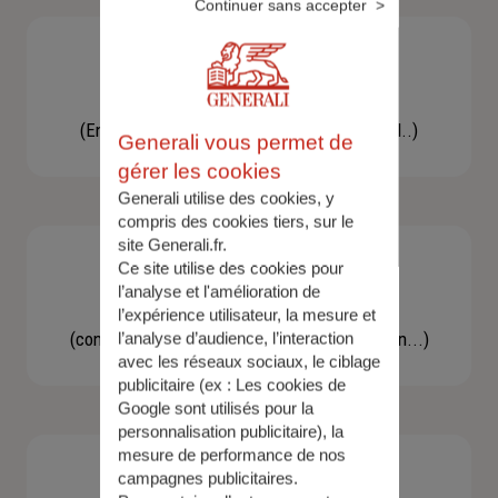
Continuer sans accepter
Besoin d'une assistance
(En cas d'accident, bris de glace, un conseil..)
Generali vous permet de
gérer les cookies
Generali utilise des cookies, y
compris des cookies tiers, sur le
site Generali.fr.
Ce site utilise des cookies pour
l’analyse et l'amélioration de
Demande d'information
l’expérience utilisateur, la mesure et
(concernant une actualité, une réglementation...)
l’analyse d’audience, l’interaction
avec les réseaux sociaux, le ciblage
publicitaire (ex :
Les cookies de
Google sont utilisés pour la
personnalisation publicitaire
), la
mesure de performance de nos
campagnes publicitaires.