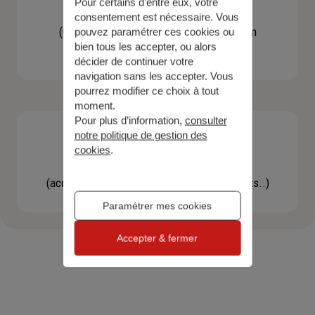
Pour certains d’entre eux, votre
Contacter un agent
consentement est nécessaire. Vous
(Obtenir un devis, une information, faire un
pouvez paramétrer ces cookies ou
bien tous les accepter, ou alors
bilan...)
décider de continuer votre
navigation sans les accepter. Vous
pourrez modifier ce choix à tout
moment.
Pour plus d’information,
consulter
notre politique de gestion des
cookies
.
Effectuer une démarche
(accéder à l'espace client, gérer mes contrats..)
Paramétrer mes cookies
Accepter & fermer