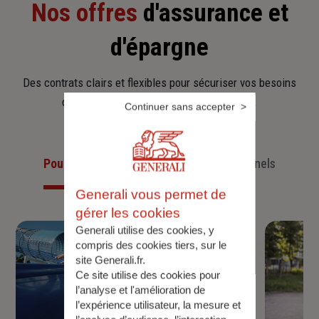
Nos offres
d'assurance et
d'épargne
Des contrats clairs et flexibles pour sécuriser vos besoins
d’aujourd’hui et anticiper ceux de demain.
Continuer sans accepter
Pour les particuliers
Pour les professionnels
Generali vous permet de
gérer les cookies
Generali utilise des cookies, y
compris des cookies tiers, sur le
site Generali.fr.
Ce site utilise des cookies pour
l’analyse et l'amélioration de
l’expérience utilisateur, la mesure et