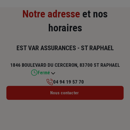
Notre adresse
et nos
horaires
EST VAR ASSURANCES - ST RAPHAEL
1846 BOULEVARD DU CERCERON, 83700 ST RAPHAEL
Fermé
04 94 19 57 70
Lundi : 09h – 12h / 14h – 17h30
Nous contacter
Mardi : 09h – 12h / 14h – 17h30
Mercredi : 09h – 12h / 14h – 17h30
Jeudi : 09h – 12h / 14h – 17h30
Vendredi : 09h – 12h / 14h – 17h30
Samedi : Fermé