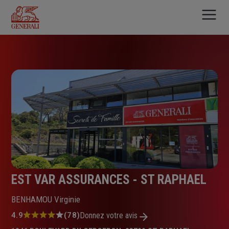
Aller
au
contenu
principal
EST VAR ASSURANCES - ST RAPHAEL
BENHAMOU Virginie
Note
4.9
(78)
Donnez votre avis
: