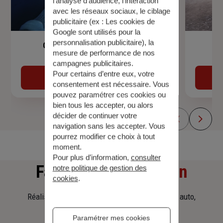
l’analyse d’audience, l’interaction
avec les réseaux sociaux, le ciblage
publicitaire (ex :
Les cookies de
Google sont utilisés pour la
personnalisation publicitaire
), la
Garantie Accidents de la Vie
mesure de performance de nos
campagnes publicitaires.
Pour certains d’entre eux, votre
Découvrir
consentement est nécessaire. Vous
pouvez paramétrer ces cookies ou
bien tous les accepter, ou alors
décider de continuer votre
navigation sans les accepter. Vous
pourrez modifier ce choix à tout
moment.
Pour plus d’information,
consulter
Faites
une simulation
notre politique de gestion des
cookies
.
Réalisez une simulation tarifaire d'assurance, auto,
habitation, prêt immobilier.
Paramétrer mes cookies