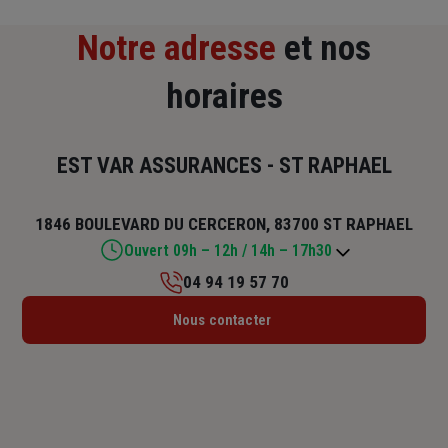
Notre adresse
et nos
horaires
EST VAR ASSURANCES - ST RAPHAEL
1846 BOULEVARD DU CERCERON, 83700 ST RAPHAEL
Ouvert 09h – 12h / 14h – 17h30
04 94 19 57 70
Lundi : 09h – 12h / 14h – 17h30
Nous contacter
Mardi : 09h – 12h / 14h – 17h30
Mercredi : 09h – 12h / 14h – 17h30
Jeudi : 09h – 12h / 14h – 17h30
Vendredi : 09h – 12h / 14h – 17h30
Samedi : Fermé