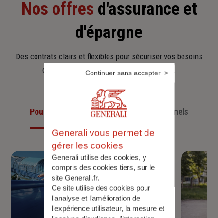
Nos offres
d'assurance et
d'épargne
Des contrats clairs et flexibles pour sécuriser vos besoins
d’aujourd’hui et anticiper ceux de demain.
Continuer sans accepter
Pour les particuliers
Pour les professionnels
Generali vous permet de
gérer les cookies
Generali utilise des cookies, y
compris des cookies tiers, sur le
site Generali.fr.
Ce site utilise des cookies pour
l’analyse et l'amélioration de
l’expérience utilisateur, la mesure et