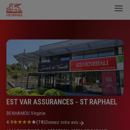
Aller
au
contenu
principal
EST VAR ASSURANCES - ST RAPHAEL
BENHAMOU Virginie
Note
4.9
(78)
Donnez votre avis
: