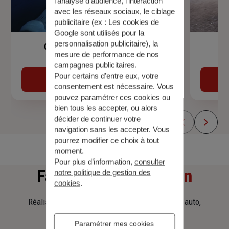
l’analyse d’audience, l’interaction
avec les réseaux sociaux, le ciblage
publicitaire (ex :
Les cookies de
Google sont utilisés pour la
personnalisation publicitaire
), la
Garantie Accidents de la Vie
mesure de performance de nos
campagnes publicitaires.
Pour certains d’entre eux, votre
Découvrir
consentement est nécessaire. Vous
pouvez paramétrer ces cookies ou
bien tous les accepter, ou alors
décider de continuer votre
navigation sans les accepter. Vous
pourrez modifier ce choix à tout
moment.
Pour plus d’information,
consulter
Faites
une simulation
notre politique de gestion des
cookies
.
Réalisez une simulation tarifaire d'assurance, auto,
habitation, prêt immobilier.
Paramétrer mes cookies