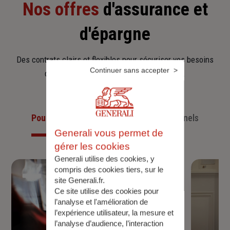
Nos offres
d'assurance et
d'épargne
Des contrats clairs et flexibles pour sécuriser vos besoins
Continuer sans accepter
d’aujourd’hui et anticiper ceux de demain.
Pour les particuliers
Pour les professionnels
Generali vous permet de
gérer les cookies
Generali utilise des cookies, y
compris des cookies tiers, sur le
site Generali.fr.
Ce site utilise des cookies pour
l’analyse et l'amélioration de
l’expérience utilisateur, la mesure et
l’analyse d’audience, l’interaction