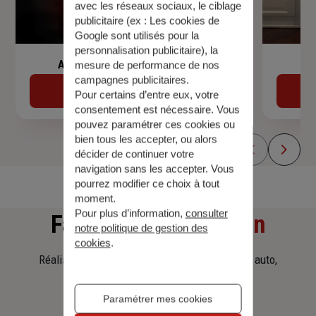
avec les réseaux sociaux, le ciblage
publicitaire (ex :
Les cookies de
Google sont utilisés pour la
personnalisation publicitaire
), la
Assurance de prêt immobilier
mesure de performance de nos
campagnes publicitaires.
Découvrir
Pour certains d’entre eux, votre
consentement est nécessaire. Vous
pouvez paramétrer ces cookies ou
bien tous les accepter, ou alors
décider de continuer votre
navigation sans les accepter. Vous
pourrez modifier ce choix à tout
moment.
Pour plus d’information,
consulter
Faites
une simulation
notre politique de gestion des
cookies
.
Réalisez une simulation tarifaire d'assurance, auto,
habitation, prêt immobilier.
Paramétrer mes cookies