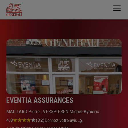
Aller
au
contenu
principal
EVENTIA ASSURANCES
MAILLARD Pierre , VERSPIEREN Michel-Aymeric
Note
4.8
(32)
Donnez votre avis
: