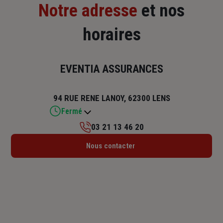
Notre adresse
et nos
horaires
EVENTIA ASSURANCES
94 RUE RENE LANOY, 62300 LENS
Fermé
03 21 13 46 20
Lundi : 09h – 12h / 14h – 18h
Nous contacter
Mardi : 09h – 12h / 13h30 – 18h
Mercredi : 09h – 12h
Jeudi : 09h – 12h / 13h30 – 18h
Vendredi : 08h30 – 12h / 13h30 – 17h
Samedi : Fermé
Dimanche : Fermé