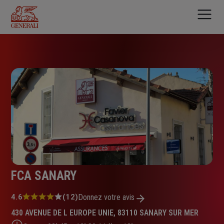
Aller
au
contenu
principal
FCA SANARY
Note
4.6
(12)
Donnez votre avis
:
430 AVENUE DE L EUROPE UNIE, 83110 SANARY SUR MER
4.6