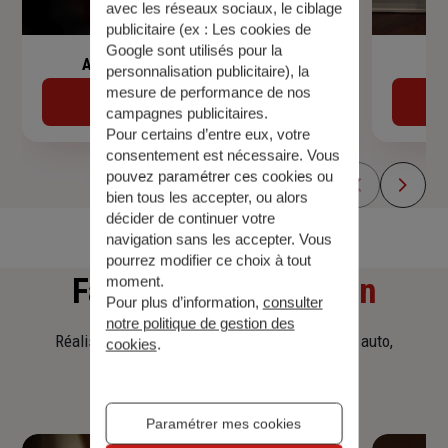
avec les réseaux sociaux, le ciblage
publicitaire (ex :
Les cookies de
Google sont utilisés pour la
Assurance de prêt immobilier
personnalisation publicitaire
), la
mesure de performance de nos
Découvrir
campagnes publicitaires.
Pour certains d’entre eux, votre
consentement est nécessaire. Vous
pouvez paramétrer ces cookies ou
bien tous les accepter, ou alors
décider de continuer votre
navigation sans les accepter. Vous
pourrez modifier ce choix à tout
Faites
une simulation
moment.
Pour plus d’information,
consulter
notre politique de gestion des
Réalisez une simulation tarifaire d'assurance, auto,
cookies
.
habitation, prêt immobilier.
Paramétrer mes cookies