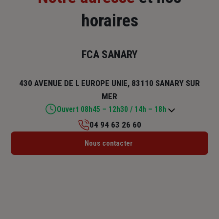
horaires
FCA SANARY
430 AVENUE DE L EUROPE UNIE, 83110 SANARY SUR
MER
Ouvert 08h45 – 12h30 / 14h – 18h
04 94 63 26 60
Lundi : 08h45 – 12h30 / 14h – 18h
Nous contacter
Mardi : 08h45 – 12h30 / 14h – 18h
Mercredi : 08h45 – 12h30 / 14h – 18h
Jeudi : 08h45 – 12h30 / 14h – 18h
Vendredi : 08h45 – 12h30 / 14h – 17h45
Samedi : Fermé
Dimanche : Fermé