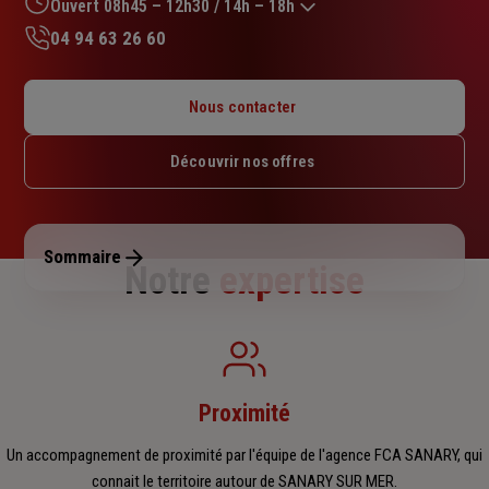
sur
Ouvert 08h45 – 12h30 / 14h – 18h
5
04 94 63 26 60
étoiles
Lundi : 08h45 – 12h30 / 14h – 18h
Mardi : 08h45 – 12h30 / 14h – 18h
Nous contacter
Mercredi : 08h45 – 12h30 / 14h – 18h
Jeudi : 08h45 – 12h30 / 14h – 18h
Découvrir nos offres
Vendredi : 08h45 – 12h30 / 14h – 17h45
Samedi : Fermé
Dimanche : Fermé
Sommaire
Notre
expertise
Proximité
Un accompagnement de proximité par l'équipe de l'agence FCA SANARY, qui
connait le territoire autour de SANARY SUR MER.