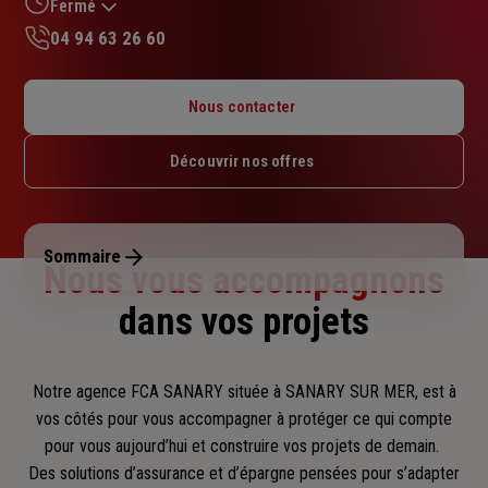
sur
Fermé
5
04 94 63 26 60
étoiles
Lundi : 08h45 – 12h30 / 14h – 18h
Mardi : 08h45 – 12h30 / 14h – 18h
Nous contacter
Mercredi : 08h45 – 12h30 / 14h – 18h
Jeudi : 08h45 – 12h30 / 14h – 18h
Découvrir nos offres
Vendredi : 08h45 – 12h30 / 14h – 17h45
Samedi : Fermé
Dimanche : Fermé
Sommaire
Nous vous accompagnons
dans vos projets
Notre agence FCA SANARY située à SANARY SUR MER, est à
vos côtés pour vous accompagner
à protéger ce qui compte
pour vous aujourd’hui et construire vos projets de demain.
Des solutions d’assurance et d’épargne pensées pour s’adapter