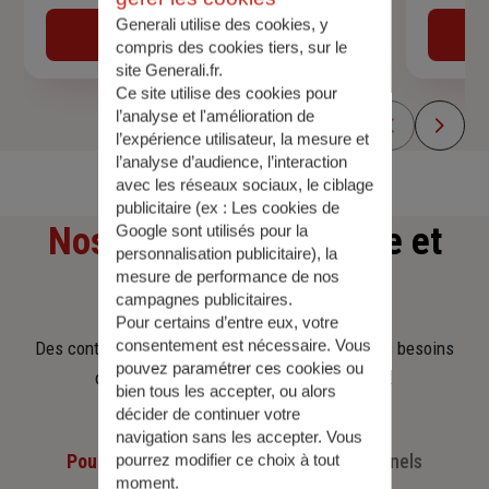
Generali utilise des cookies, y
Obtenir une estimation
compris des cookies tiers, sur le
site Generali.fr.
Ce site utilise des cookies pour
l’analyse et l'amélioration de
l’expérience utilisateur, la mesure et
l’analyse d’audience, l’interaction
avec les réseaux sociaux, le ciblage
publicitaire (ex :
Les cookies de
Nos offres
d'assurance et
Google sont utilisés pour la
personnalisation publicitaire
), la
mesure de performance de nos
d'épargne
campagnes publicitaires.
Pour certains d’entre eux, votre
consentement est nécessaire. Vous
Des contrats clairs et flexibles pour sécuriser vos besoins
pouvez paramétrer ces cookies ou
d’aujourd’hui et anticiper ceux de demain.
bien tous les accepter, ou alors
décider de continuer votre
navigation sans les accepter. Vous
Pour les particuliers
Pour les professionnels
pourrez modifier ce choix à tout
moment.