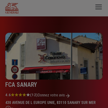
Aller
au
contenu
principal
FCA SANARY
Note
4.6
(12)
Donnez votre avis
:
430 AVENUE DE L EUROPE UNIE, 83110 SANARY SUR MER
4.6