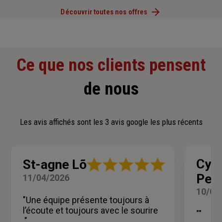
Découvrir toutes nos offres
Ce que nos clients pensent
de nous
Les avis affichés sont les 3 avis google les plus récents
Note
Cyri
St-agne Lõ
:
Pen
11/04/2026
5
sur
10/04
5
"Une équipe présente toujours à
étoiles
l’écoute et toujours avec le sourire
""
."