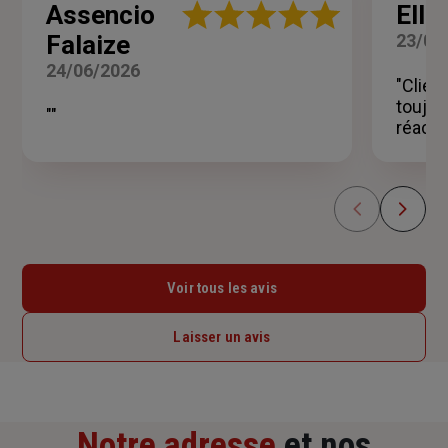
Note
Assencio
Elle
:
Falaize
23/06
5
sur
24/06/2026
5
"Clien
étoiles
toujou
""
réactiv
Voir tous les avis
Laisser un avis
Notre adresse
et nos