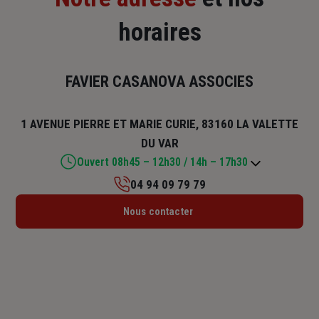
horaires
FAVIER CASANOVA ASSOCIES
1 AVENUE PIERRE ET MARIE CURIE, 83160 LA VALETTE
DU VAR
Ouvert 08h45 – 12h30 / 14h – 17h30
04 94 09 79 79
Lundi : 08h45 – 12h30 / 14h – 17h30
Nous contacter
Mardi : 08h45 – 12h30 / 14h – 17h30
Mercredi : 08h45 – 12h30 / 14h – 17h30
Jeudi : 08h45 – 12h30 / 14h – 17h30
Vendredi : 08h45 – 12h30 / 14h – 17h30
Samedi : Fermé
Dimanche : Fermé