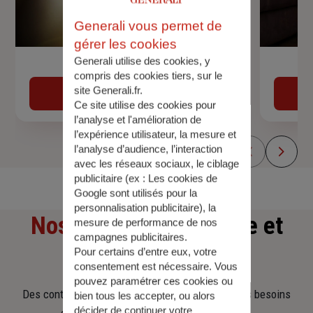
Generali vous permet de
gérer les cookies
Generali utilise des cookies, y
Devis assurance auto
compris des cookies tiers, sur le
site Generali.fr.
Obtenir une estimation
Ce site utilise des cookies pour
l’analyse et l'amélioration de
l’expérience utilisateur, la mesure et
l’analyse d’audience, l’interaction
avec les réseaux sociaux, le ciblage
publicitaire (ex :
Les cookies de
Google sont utilisés pour la
personnalisation publicitaire
), la
Nos offres
d'assurance et
mesure de performance de nos
campagnes publicitaires.
d'épargne
Pour certains d’entre eux, votre
consentement est nécessaire. Vous
pouvez paramétrer ces cookies ou
Des contrats clairs et flexibles pour sécuriser vos besoins
bien tous les accepter, ou alors
décider de continuer votre
d’aujourd’hui et anticiper ceux de demain.