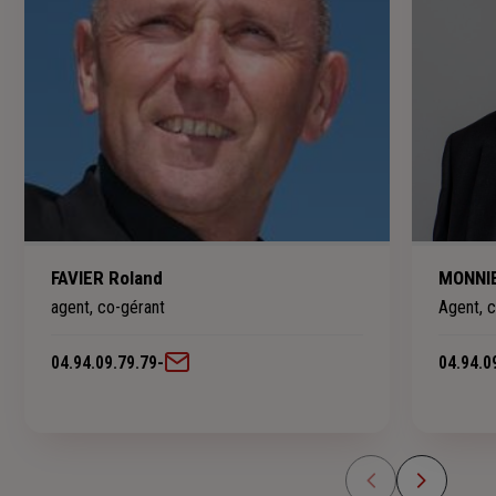
FAVIER Roland
MONNIE
agent, co-gérant
Agent, 
04.94.09.79.79
-
04.94.0