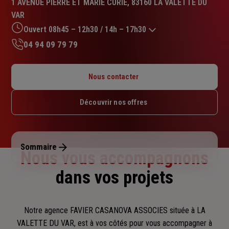
1 AVENUE PIERRE ET MARIE CURIE, 83160 LA VALETTE DU
4.9
VAR
sur
5
Ouvert 08h45 – 12h30 / 14h – 17h30
étoiles
04 94 09 79 79
Lundi : 08h45 – 12h30 / 14h – 17h30
Mardi : 08h45 – 12h30 / 14h – 17h30
Nous contacter
Mercredi : 08h45 – 12h30 / 14h – 17h30
Jeudi : 08h45 – 12h30 / 14h – 17h30
Découvrir nos offres
Vendredi : 08h45 – 12h30 / 14h – 17h30
Samedi : Fermé
Dimanche : Fermé
Sommaire
Nous vous accompagnons
dans vos projets
Notre agence FAVIER CASANOVA ASSOCIES située à LA
VALETTE DU VAR, est à vos côtés pour vous accompagner
à