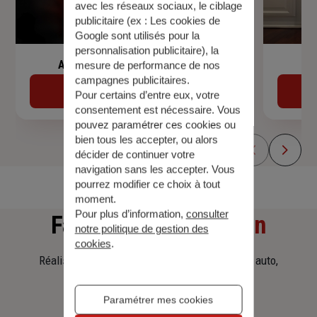
avec les réseaux sociaux, le ciblage
publicitaire (ex :
Les cookies de
Google sont utilisés pour la
personnalisation publicitaire
), la
Assurance de prêt immobilier
mesure de performance de nos
campagnes publicitaires.
Découvrir
Pour certains d’entre eux, votre
consentement est nécessaire. Vous
pouvez paramétrer ces cookies ou
bien tous les accepter, ou alors
décider de continuer votre
navigation sans les accepter. Vous
pourrez modifier ce choix à tout
moment.
Pour plus d’information,
consulter
Faites
une simulation
notre politique de gestion des
cookies
.
Réalisez une simulation tarifaire d'assurance, auto,
habitation, prêt immobilier.
Paramétrer mes cookies