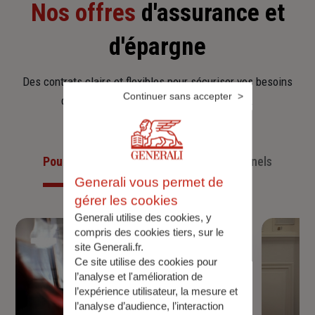
Nos offres
d'assurance et
d'épargne
Des contrats clairs et flexibles pour sécuriser vos besoins
Continuer sans accepter
d’aujourd’hui et anticiper ceux de demain.
Pour les particuliers
Pour les professionnels
Generali vous permet de
gérer les cookies
Generali utilise des cookies, y
compris des cookies tiers, sur le
site Generali.fr.
Ce site utilise des cookies pour
l’analyse et l'amélioration de
l’expérience utilisateur, la mesure et
l’analyse d’audience, l’interaction