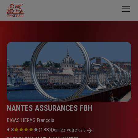
Aller
au
contenu
principal
NANTES ASSURANCES FBH
BIGAS HERAS François
Note
4.8
(133)
Donnez votre avis
: