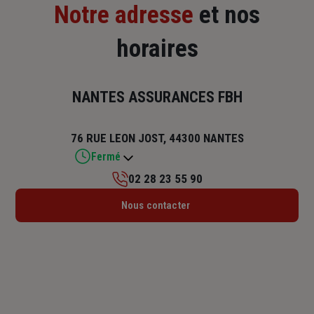
Notre adresse
et nos
horaires
NANTES ASSURANCES FBH
76 RUE LEON JOST, 44300 NANTES
Fermé
02 28 23 55 90
Lundi : 09h – 12h30 / 14h – 18h
Nous contacter
Mardi : 09h – 12h30 / 14h – 18h
Mercredi : 09h – 12h30 / 14h – 18h
Jeudi : 09h – 12h30 / 14h – 18h
Vendredi : 09h – 12h30 / 14h – 18h
Samedi : Fermé
Dimanche : Fermé