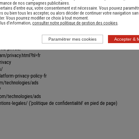
les toutes ou certaines parties du site.
rmance de nos campagnes publicitaires.
ertains d’entre eux, votre consentement est nécessaire. Vous pouvez paramétr
ines informations ne seront remises à jour qu'après s'être reconnecté sur
s ou bien tous les accepter, ou alors décider de continuer votre navigation san
vigation par le biais de cookies gérés par un partenaire. Les données u
er. Vous pourrez modifier ce choix à tout moment.
ficher des bannières personnalisées vous proposant des produits similai
lus d’information,
consulter notre politique de gestion des cookies
.
ir ce type de bannières apparaître et/ou obtenir davantage d’informations
Paramétrer mes cookies
Accepter & 
vie-privee/
rn/privacy.html?hl=fr
rivacy
s/
tform-privacy-policy-fr
com/technologies/ads
/
.com/technologies/ads
tions-legales/
(‘politique de confidentialité’ en pied de page)