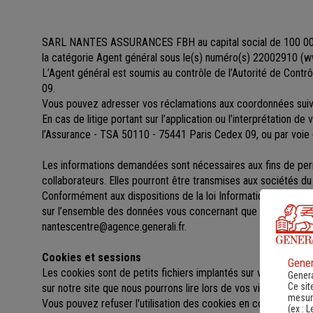
SARL NANTES ASSURANCES FBH au capital social de 100 0
la catégorie Agent général sous le(s) numéro(s) 22002910
(
ww
L’Agent général est soumis au contrôle de l’Autorité de Cont
09.
Vous pouvez adresser vos réclamations aux coordonnées su
En cas de litige portant sur l’application ou l’interprétation d
l’Assurance - TSA 50110 - 75441 Paris Cedex 09, ou par voie 
Les informations demandées sont nécessaires aux fins de perme
collaborateurs. Elles pourront être transmises aux sociétés 
Conformément aux dispositions de la loi Informatique et libert
sur l’ensemble des données vous concernant que vous po
nantescentre@agence.generali.fr.
Cookies et sessions
Gener
Les cookies sont de petits fichiers implantés sur votre ordinat
Genera
Ce sit
sur notre site que nous pourrons lire lors de vos visites ultérieu
mesure
Vous pouvez refuser l'utilisation des cookies en configurant l
(ex :
L