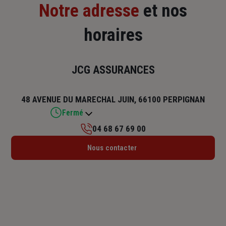
Notre adresse
et nos
horaires
JCG ASSURANCES
48 AVENUE DU MARECHAL JUIN, 66100 PERPIGNAN
Fermé
04 68 67 69 00
Lundi : 09h – 12h30 / 14h – 18h
Nous contacter
Mardi : 09h – 12h30 / 14h – 18h
Mercredi : 09h – 12h30 / 14h – 18h
Jeudi : 09h – 12h30 / 14h – 18h
Vendredi : 08h30 – 12h30 / 14h – 17h
Samedi : Fermé
Dimanche : Fermé