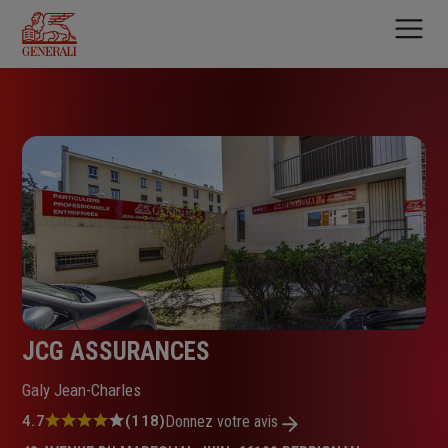
Aller
au
contenu
principal
JCG ASSURANCES
Galy Jean-Charles
Note
4.7
(118)
Donnez votre avis
: