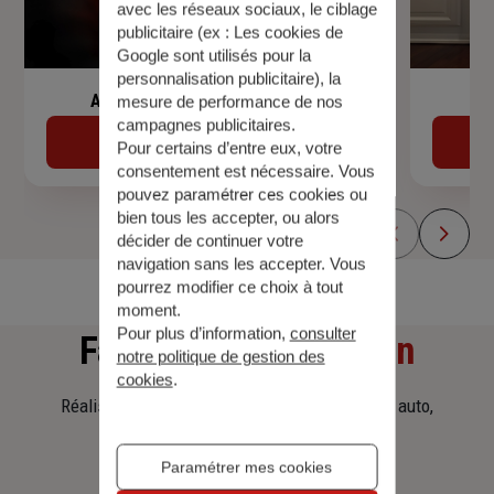
avec les réseaux sociaux, le ciblage
publicitaire (ex :
Les cookies de
Google sont utilisés pour la
personnalisation publicitaire
), la
Assurance de prêt immobilier
mesure de performance de nos
campagnes publicitaires.
Découvrir
Pour certains d’entre eux, votre
consentement est nécessaire. Vous
pouvez paramétrer ces cookies ou
bien tous les accepter, ou alors
décider de continuer votre
navigation sans les accepter. Vous
pourrez modifier ce choix à tout
moment.
Pour plus d’information,
consulter
Faites
une simulation
notre politique de gestion des
cookies
.
Réalisez une simulation tarifaire d'assurance, auto,
habitation, prêt immobilier.
Paramétrer mes cookies