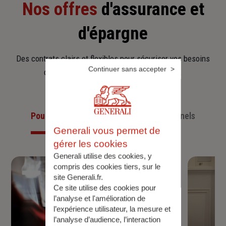
Nos offres
d'assurance et
d'épargne
Des contrats clairs et flexibles pour sécuriser vos besoins
Continuer sans accepter
d’aujourd’hui et anticiper ceux de demain.
Pour les particuliers
Pour les professionnels
Generali vous permet de
gérer les cookies
Generali utilise des cookies, y
compris des cookies tiers, sur le
site Generali.fr.
Ce site utilise des cookies pour
l’analyse et l'amélioration de
l’expérience utilisateur, la mesure et
l’analyse d’audience, l’interaction