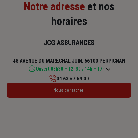
Notre adresse
et nos
horaires
JCG ASSURANCES
48 AVENUE DU MARECHAL JUIN, 66100 PERPIGNAN
Ouvert 08h30 – 12h30 / 14h – 17h
04 68 67 69 00
Lundi : 09h – 12h30 / 14h – 18h
Nous contacter
Mardi : 09h – 12h30 / 14h – 18h
Mercredi : 09h – 12h30 / 14h – 18h
Jeudi : 09h – 12h30 / 14h – 18h
Vendredi : 08h30 – 12h30 / 14h – 17h
Samedi : Fermé
Dimanche : Fermé