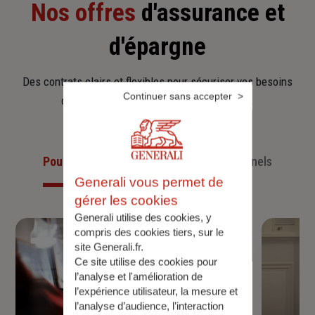
Nos offres
d'assurance et
d'épargne
Des contrats clairs et flexibles pour sécuriser vos besoins
Continuer sans accepter
d’aujourd’hui et anticiper ceux de demain.
Pour les particuliers
Pour les professionnels
Generali vous permet de
gérer les cookies
Generali utilise des cookies, y
compris des cookies tiers, sur le
site Generali.fr.
Ce site utilise des cookies pour
l’analyse et l'amélioration de
l’expérience utilisateur, la mesure et
l’analyse d’audience, l’interaction