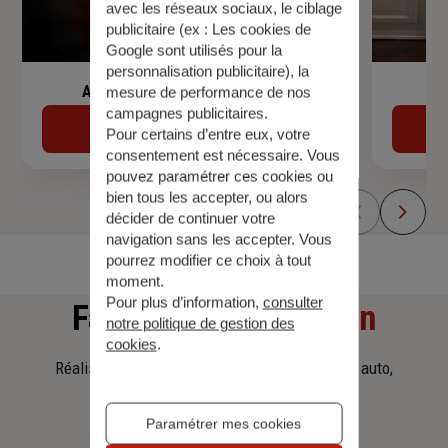
avec les réseaux sociaux, le ciblage
publicitaire (ex :
Les cookies de
Google sont utilisés pour la
personnalisation publicitaire
), la
Assurance de prêt immobilier
mesure de performance de nos
campagnes publicitaires.
Découvrir
Pour certains d’entre eux, votre
consentement est nécessaire. Vous
pouvez paramétrer ces cookies ou
bien tous les accepter, ou alors
décider de continuer votre
navigation sans les accepter. Vous
pourrez modifier ce choix à tout
moment.
Pour plus d’information,
consulter
Faites
une simulation
notre politique de gestion des
cookies
.
Réalisez une simulation tarifaire d'assurance, auto,
habitation, prêt immobilier.
Paramétrer mes cookies