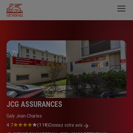
Aller
au
contenu
principal
JCG ASSURANCES
Galy Jean-Charles
Note
4.7
(118)
Donnez votre avis
: