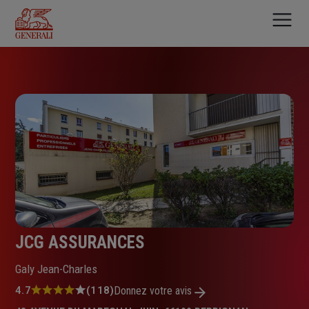
Aller
au
contenu
principal
JCG ASSURANCES
Galy Jean-Charles
Note
4.7
(118)
Donnez votre avis
: