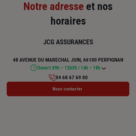
Notre adresse
et nos
horaires
JCG ASSURANCES
48 AVENUE DU MARECHAL JUIN, 66100 PERPIGNAN
Ouvert 09h – 12h30 / 14h – 18h
04 68 67 69 00
Lundi : 09h – 12h30 / 14h – 18h
Nous contacter
Mardi : 09h – 12h30 / 14h – 18h
Mercredi : 09h – 12h30 / 14h – 18h
Jeudi : 09h – 12h30 / 14h – 18h
Vendredi : 08h30 – 12h30 / 14h – 17h
Samedi : Fermé
Dimanche : Fermé