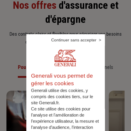
Nos offres
d'assurance et
d'épargne
Des contrats clairs et flexibles pour sécuriser vos besoins
Continuer sans accepter
d’aujourd’hui et anticiper ceux de demain.
Pour les particuliers
Pour les professionnels
Generali vous permet de
gérer les cookies
Generali utilise des cookies, y
compris des cookies tiers, sur le
site Generali.fr.
Ce site utilise des cookies pour
l’analyse et l'amélioration de
l’expérience utilisateur, la mesure et
l’analyse d’audience, l’interaction