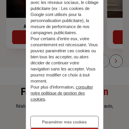
avec les réseaux sociaux, le ciblage
publicitaire (ex :
Les cookies de
Google sont utilisés pour la
personnalisation publicitaire
), la
Assurance de prêt immobilier
mesure de performance de nos
campagnes publicitaires.
Découvrir
Pour certains d’entre eux, votre
consentement est nécessaire. Vous
pouvez paramétrer ces cookies ou
bien tous les accepter, ou alors
décider de continuer votre
navigation sans les accepter. Vous
pourrez modifier ce choix à tout
moment.
Pour plus d’information,
consulter
Faites
une simulation
notre politique de gestion des
cookies
.
Réalisez une simulation tarifaire d'assurance, auto,
habitation, prêt immobilier.
Paramétrer mes cookies