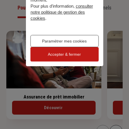
Pour plus d’information,
consulter
Pour les particuliers
Pour les professionnels
notre politique de gestion des
cookies
.
Paramétrer mes cookies
Accepter & fermer
Assurance de prêt immobilier
Découvrir