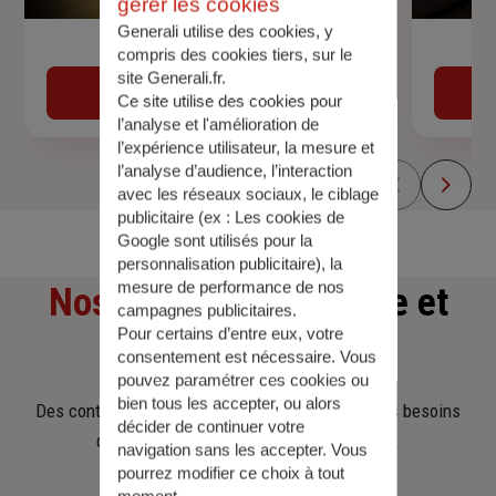
gérer les cookies
Generali utilise des cookies, y
Devis assurance auto
compris des cookies tiers, sur le
site Generali.fr.
Obtenir une estimation
Ce site utilise des cookies pour
l’analyse et l'amélioration de
l’expérience utilisateur, la mesure et
l’analyse d’audience, l’interaction
avec les réseaux sociaux, le ciblage
publicitaire (ex :
Les cookies de
Google sont utilisés pour la
personnalisation publicitaire
), la
mesure de performance de nos
Nos offres
d'assurance et
campagnes publicitaires.
Pour certains d’entre eux, votre
d'épargne
consentement est nécessaire. Vous
pouvez paramétrer ces cookies ou
bien tous les accepter, ou alors
Des contrats clairs et flexibles pour sécuriser vos besoins
décider de continuer votre
d’aujourd’hui et anticiper ceux de demain.
navigation sans les accepter. Vous
pourrez modifier ce choix à tout
moment.