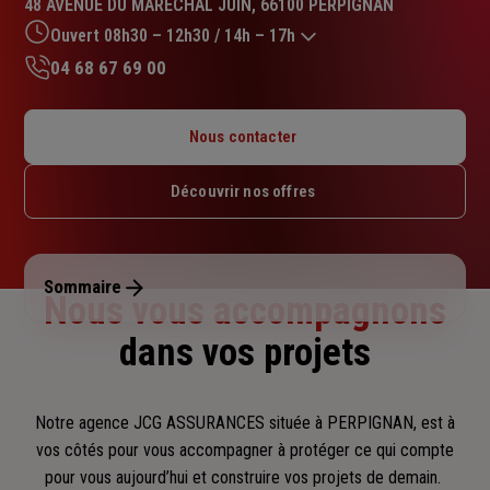
48 AVENUE DU MARECHAL JUIN, 66100 PERPIGNAN
4.7
sur
Ouvert 08h30 – 12h30 / 14h – 17h
5
04 68 67 69 00
étoiles
Lundi : 09h – 12h30 / 14h – 18h
Mardi : 09h – 12h30 / 14h – 18h
Nous contacter
Mercredi : 09h – 12h30 / 14h – 18h
Jeudi : 09h – 12h30 / 14h – 18h
Découvrir nos offres
Vendredi : 08h30 – 12h30 / 14h – 17h
Samedi : Fermé
Dimanche : Fermé
Sommaire
Nous vous accompagnons
dans vos projets
Notre agence JCG ASSURANCES située à PERPIGNAN, est à
vos côtés pour vous accompagner
à protéger ce qui compte
pour vous aujourd’hui et construire vos projets de demain.