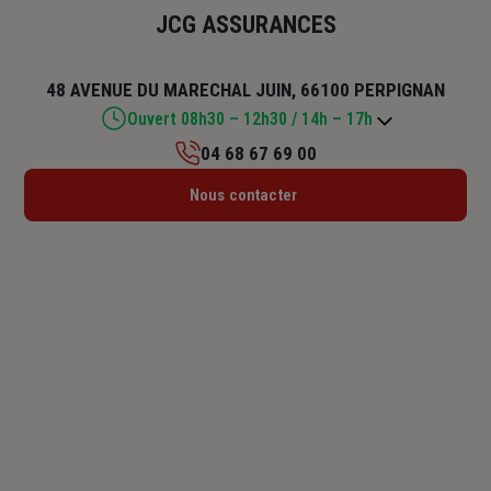
JCG ASSURANCES
48 AVENUE DU MARECHAL JUIN, 66100 PERPIGNAN
Ouvert 08h30 – 12h30 / 14h – 17h
04 68 67 69 00
Lundi : 09h – 12h30 / 14h – 18h
Nous contacter
Mardi : 09h – 12h30 / 14h – 18h
Mercredi : 09h – 12h30 / 14h – 18h
Jeudi : 09h – 12h30 / 14h – 18h
Vendredi : 08h30 – 12h30 / 14h – 17h
Samedi : Fermé
Dimanche : Fermé