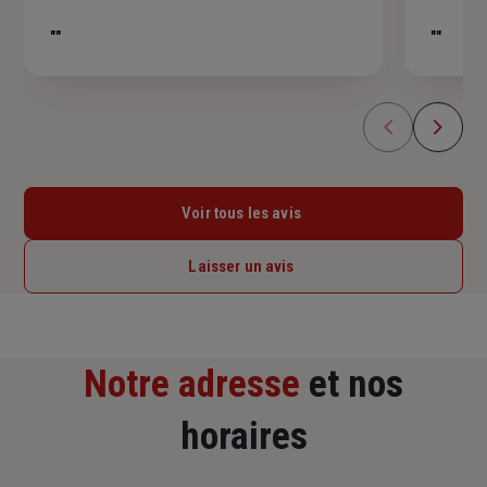
sur
5
""
""
étoiles
Voir tous les avis
Laisser un avis
Notre adresse
et nos
horaires