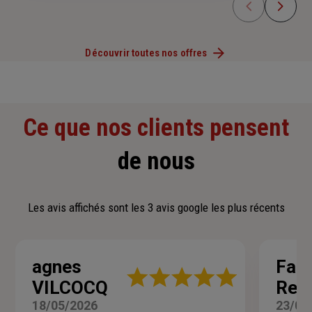
Découvrir toutes nos offres
Ce que nos clients pensent
de nous
Les avis affichés sont les 3 avis google les plus récents
agnes
Fami
Note
VILCOCQ
Rey
:
5
18/05/2026
23/03