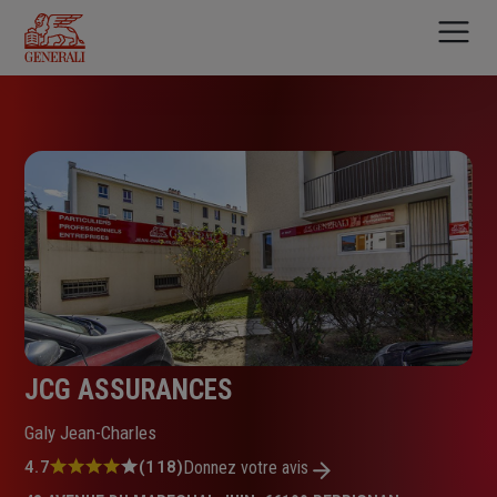
Aller
au
contenu
principal
JCG ASSURANCES
Galy Jean-Charles
Note
4.7
(118)
Donnez votre avis
: