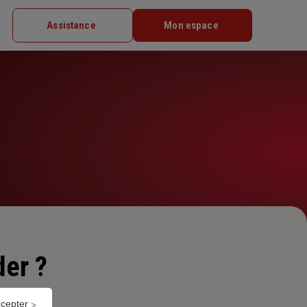
Assistance
Mon espace
er ?
ccepter