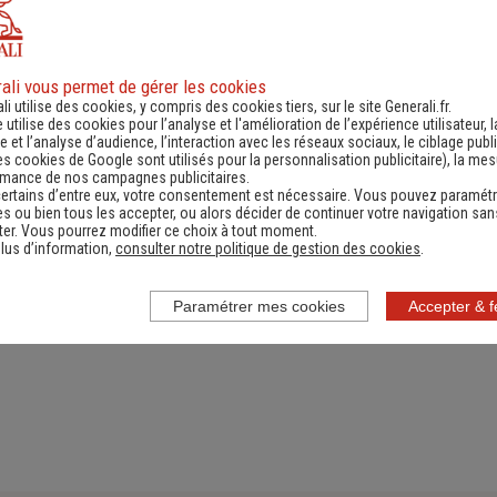
ali vous permet de gérer les cookies
ande d'information
Contacter un ag
li utilise des cookies, y compris des cookies tiers, sur le site Generali.fr.
e utilise des cookies pour l’analyse et l'amélioration de l’expérience utilisateur, l
ernant une actualité,
(Obtenir un devis,
 et l’analyse d’audience, l’interaction avec les réseaux sociaux, le ciblage publi
es cookies de Google sont utilisés pour la personnalisation publicitaire
), la me
e réglementation...)
information, faire un bi
rmance de nos campagnes publicitaires.
ertains d’entre eux, votre consentement est nécessaire. Vous pouvez paramétr
s ou bien tous les accepter, ou alors décider de continuer votre navigation san
er. Vous pourrez modifier ce choix à tout moment.
lus d’information,
consulter notre politique de gestion des cookies
.
Paramétrer mes cookies
Accepter & 