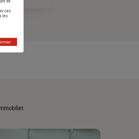
sure de
er ces
s les
fermer
immobilier.