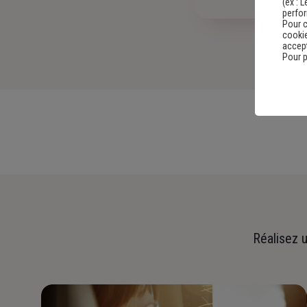
(ex :
L
perfo
Pour c
cookie
accept
Pour p
Réalisez u