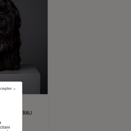
ccepter
MAL_GENERALI
a
citaire