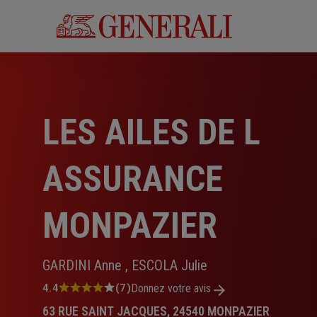
Aller
au
contenu
principal
LES AILES DE L
ASSURANCE
MONPAZIER
GARDINI Anne , ESCOLA Julie
Note
4.4
(7)
Donnez votre avis
:
63 RUE SAINT JACQUES, 24540 MONPAZIER
4.4