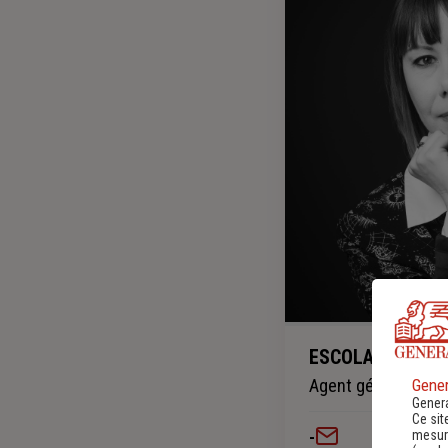
ESCOLA Julie
Gener
Agent général
Genera
Ce sit
mesure
-