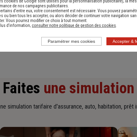
es cookies de Google sont utilisés pour la personnalisation publicitaire
), la me
rmance de nos campagnes publicitaires.
ertains d’entre eux, votre consentement est nécessaire. Vous pouvez paramétr
s ou bien tous les accepter, ou alors décider de continuer votre navigation san
er. Vous pourrez modifier ce choix à tout moment.
lus d’information,
consulter notre politique de gestion des cookies
.
En savoir plus sur l'agence
Paramétrer mes cookies
Accepter & 
Faites
une simulation
ne simulation tarifaire d'assurance, auto, habitation, prêt 