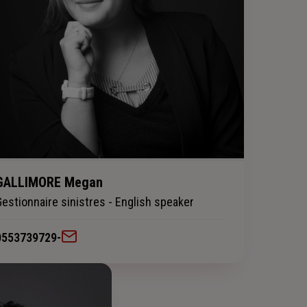
GALLIMORE Megan
Gestionnaire sinistres - English speaker
0553739729
-