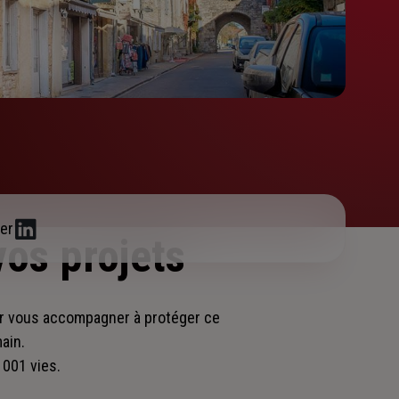
er
vos projets
ur vous accompagner
à protéger ce
main.
 001 vies.