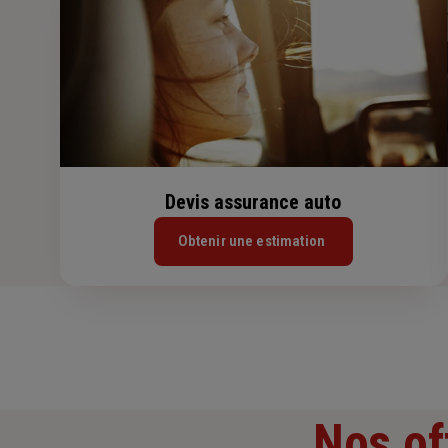
Devis assurance auto
Obtenir une estimation
Nos of