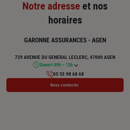
Notre adresse
et nos
horaires
GARONNE ASSURANCES - AGEN
729 AVENUE DU GENERAL LECLERC, 47000 AGEN
Ouvert 09h – 12h
05 53 98 68 68
Lundi : 09h – 12h / 13h – 18h
Nous contacter
Mardi : 09h – 12h / 13h – 18h
Mercredi : 09h – 12h / 13h – 18h
Jeudi : 09h – 12h
Vendredi : 09h – 12h / 13h – 17h
Samedi : Fermé
Dimanche : Fermé