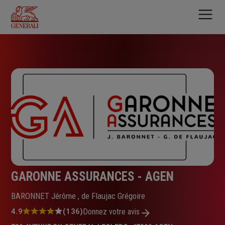
Aller
au
contenu
principal
GARONNE ASSURANCES - AGEN
BARONNET Jérôme , de Flaujac Grégoire
Note
4.9
(136)
Donnez votre avis
: