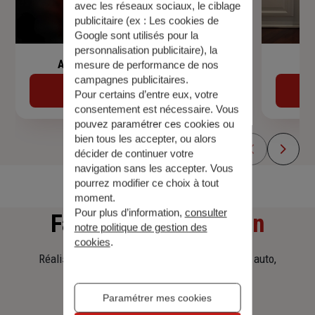
avec les réseaux sociaux, le ciblage
publicitaire (ex :
Les cookies de
Google sont utilisés pour la
personnalisation publicitaire
), la
Assurance de prêt immobilier
mesure de performance de nos
campagnes publicitaires.
Découvrir
Pour certains d’entre eux, votre
consentement est nécessaire. Vous
pouvez paramétrer ces cookies ou
bien tous les accepter, ou alors
décider de continuer votre
navigation sans les accepter. Vous
pourrez modifier ce choix à tout
moment.
Pour plus d’information,
consulter
Faites
une simulation
notre politique de gestion des
cookies
.
Réalisez une simulation tarifaire d'assurance, auto,
habitation, prêt immobilier.
Paramétrer mes cookies