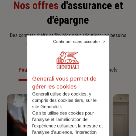
Nos offres
d'assurance et
d'épargne
Des contrats clairs et flexibles pour sécuriser vos besoins
Continuer sans accepter
d’aujourd’hui et anticiper ceux de demain.
Pour les particuliers
Pour les professionnels
Generali vous permet de
gérer les cookies
Generali utilise des cookies, y
compris des cookies tiers, sur le
site Generali.fr.
Ce site utilise des cookies pour
l’analyse et l'amélioration de
l’expérience utilisateur, la mesure et
l’analyse d’audience, l’interaction