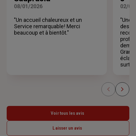
sur
08/01/2026
02/01
5
étoiles
"Un accueil chaleureux et un
"Une t
Service remarquable! Merci
des co
beaucoup et à bientôt."
recom
profes
demand
Gramon
éclair
surtou
Voir tous les avis
Laisser un avis