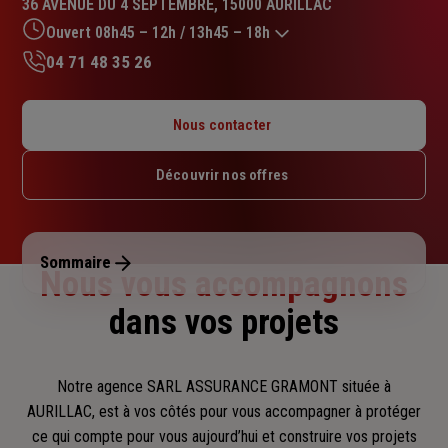
36 AVENUE DU 4 SEPTEMBRE, 15000 AURILLAC
4.7
sur
Ouvert 08h45 – 12h / 13h45 – 18h
5
04 71 48 35 26
étoiles
Lundi : Fermé
Mardi : 08h45 – 12h / 13h45 – 18h
Nous contacter
Mercredi : 08h45 – 12h / 13h45 – 18h
Jeudi : 08h45 – 12h / 13h45 – 18h
Découvrir nos offres
Vendredi : 08h45 – 12h / 13h45 – 18h
Samedi : Fermé
Dimanche : Fermé
Sommaire
Nous vous accompagnons
dans vos projets
Notre agence SARL ASSURANCE GRAMONT située à
AURILLAC, est à vos côtés pour vous accompagner
à protéger
ce qui compte pour vous aujourd’hui et construire vos projets