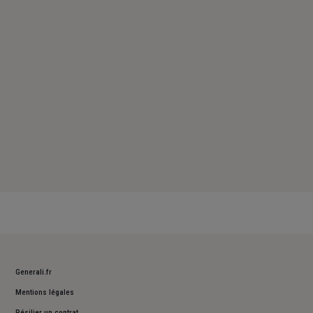
Samedi : Fermé
Dimanche : Fermé
Generali.fr
Mentions légales
Résilier un contrat