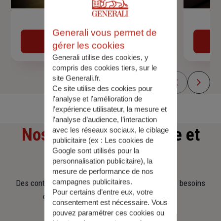
Devis assurance auto
Generali vous permet de
Obtenir une estimation
gérer les cookies
Generali utilise des cookies, y
compris des cookies tiers, sur le
site Generali.fr.
Ce site utilise des cookies pour
l’analyse et l'amélioration de
l’expérience utilisateur, la mesure et
l’analyse d’audience, l’interaction
Nos offres
d'assurance et
avec les réseaux sociaux, le ciblage
publicitaire (ex :
Les cookies de
Google sont utilisés pour la
d'épargne
personnalisation publicitaire
), la
mesure de performance de nos
campagnes publicitaires.
Des contrats clairs et flexibles pour sécuriser vos besoins
Pour certains d’entre eux, votre
d’aujourd’hui et anticiper ceux de demain.
consentement est nécessaire. Vous
pouvez paramétrer ces cookies ou