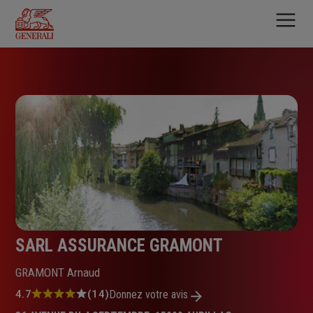
Aller
au
contenu
principal
SARL ASSURANCE GRAMONT
GRAMONT Arnaud
Note
4.7
(14)
Donnez votre avis
: