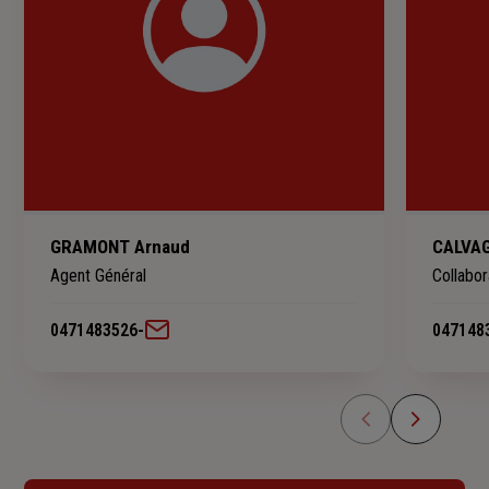
GRAMONT Arnaud
CALVAG
Agent Général
Collabor
0471483526
-
047148