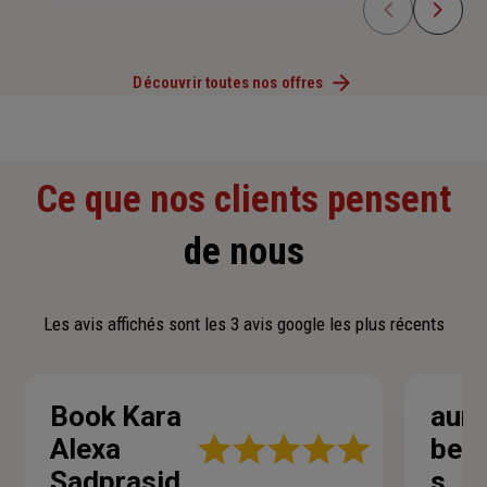
Découvrir toutes nos offres
Ce que nos clients pensent
de nous
Les avis affichés sont les 3 avis google les plus récents
Book Kara
auré
Note
Alexa
bert
:
Sadprasid
s
5