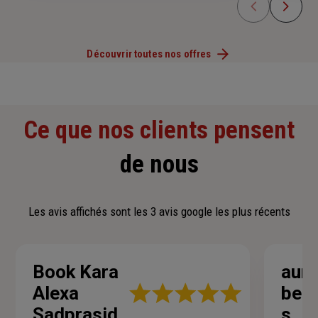
Découvrir toutes nos offres
Ce que nos clients pensent
de nous
Les avis affichés sont les 3 avis google les plus récents
Book Kara
auré
Note
Alexa
bert
:
Sadprasid
s
5