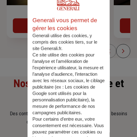
Devis assurance auto
Generali vous permet de
Obtenir une estimation
gérer les cookies
Generali utilise des cookies, y
compris des cookies tiers, sur le
site Generali.fr.
Ce site utilise des cookies pour
l’analyse et l'amélioration de
l’expérience utilisateur, la mesure et
l’analyse d’audience, l’interaction
Nos offres
d'assurance et
avec les réseaux sociaux, le ciblage
publicitaire (ex :
Les cookies de
Google sont utilisés pour la
d'épargne
personnalisation publicitaire
), la
mesure de performance de nos
campagnes publicitaires.
Des contrats clairs et flexibles pour sécuriser vos besoins
Pour certains d’entre eux, votre
d’aujourd’hui et anticiper ceux de demain.
consentement est nécessaire. Vous
pouvez paramétrer ces cookies ou