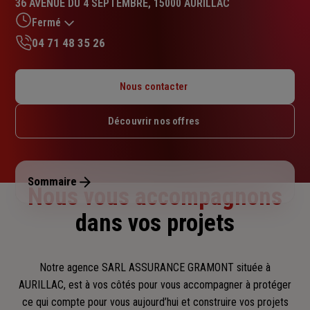
36 AVENUE DU 4 SEPTEMBRE, 15000 AURILLAC
4.7
sur
Fermé
5
04 71 48 35 26
étoiles
Lundi : Fermé
Mardi : 08h45 – 12h / 13h45 – 18h
Nous contacter
Mercredi : 08h45 – 12h / 13h45 – 18h
Jeudi : 08h45 – 12h / 13h45 – 18h
Découvrir nos offres
Vendredi : 08h45 – 12h / 13h45 – 18h
Samedi : Fermé
Dimanche : Fermé
Sommaire
Nous vous accompagnons
dans vos projets
Notre agence SARL ASSURANCE GRAMONT située à
AURILLAC, est à vos côtés pour vous accompagner
à protéger
ce qui compte pour vous aujourd’hui et construire vos projets