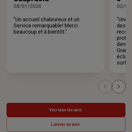
sur
08/01/2026
02/01
5
étoiles
"Un accueil chaleureux et un
"Une t
Service remarquable! Merci
des co
beaucoup et à bientôt."
recom
profes
demand
Gramon
éclair
surtou
Voir tous les avis
Laisser un avis