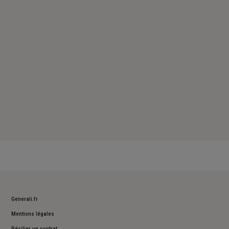
Samedi : Fermé
Dimanche : Fermé
Generali.fr
Mentions légales
Résilier un contrat