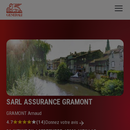
Aller
au
contenu
principal
SARL ASSURANCE GRAMONT
GRAMONT Arnaud
Note
4.7
(14)
Donnez votre avis
: