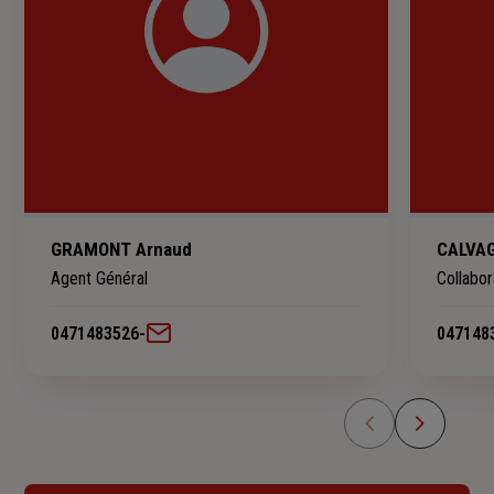
GRAMONT Arnaud
CALVAG
Agent Général
Collabor
0471483526
-
047148