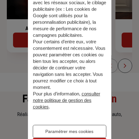
avec les réseaux sociaux, le ciblage
publicitaire (ex :
Les cookies de
Google sont utilisés pour la
personnalisation publicitaire
), la
Assurance de prêt immobilier
mesure de performance de nos
campagnes publicitaires.
Découvrir
Pour certains d’entre eux, votre
consentement est nécessaire. Vous
pouvez paramétrer ces cookies ou
bien tous les accepter, ou alors
décider de continuer votre
navigation sans les accepter. Vous
pourrez modifier ce choix à tout
moment.
Pour plus d’information,
consulter
Faites
une simulation
notre politique de gestion des
cookies
.
Réalisez une simulation tarifaire d'assurance, auto,
habitation, prêt immobilier.
Paramétrer mes cookies