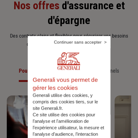
Nos offres
d'assurance et
d'épargne
Des contrats clairs et flexibles pour sécuriser vos besoins
Continuer sans accepter
d’aujourd’hui et anticiper ceux de demain.
Pour les particuliers
Pour les professionnels
Generali vous permet de
gérer les cookies
Generali utilise des cookies, y
compris des cookies tiers, sur le
site Generali.fr.
Ce site utilise des cookies pour
l’analyse et l'amélioration de
l’expérience utilisateur, la mesure et
l’analyse d’audience, l’interaction