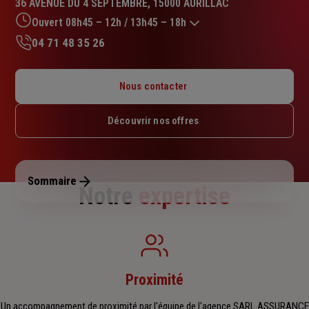
36 AVENUE DU 4 SEPTEMBRE, 15000 AURILLAC
4.7
sur
Ouvert 08h45 – 12h / 13h45 – 18h
5
04 71 48 35 26
étoiles
Lundi : Fermé
Mardi : 08h45 – 12h / 13h45 – 18h
Nous contacter
Mercredi : 08h45 – 12h / 13h45 – 18h
Jeudi : 08h45 – 12h / 13h45 – 18h
Découvrir nos offres
Vendredi : 08h45 – 12h / 13h45 – 18h
Samedi : Fermé
Dimanche : Fermé
Sommaire
Notre
expertise
Proximité
Un accompagnement de proximité par l'équipe de l'agence SARL ASSURANCE