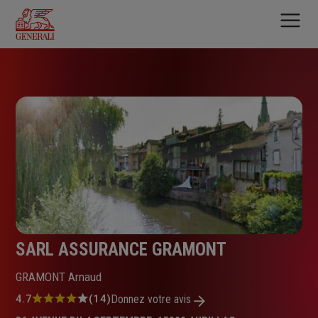
Aller
au
contenu
principal
SARL ASSURANCE GRAMONT
GRAMONT Arnaud
Note
4.7
(14)
Donnez votre avis
: