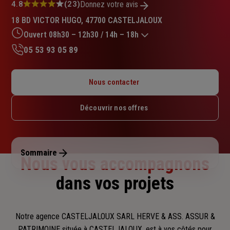
Note
4.8
(23)
Donnez votre avis
:
18 BD VICTOR HUGO, 47700 CASTELJALOUX
4.8
sur
Ouvert 08h30 – 12h30 / 14h – 18h
5
05 53 93 05 89
étoiles
Lundi : Fermé
Mardi : 08h30 – 12h30 / 14h – 18h
Nous contacter
Mercredi : 08h30 – 12h30 / 14h – 18h
Jeudi : 08h30 – 12h30 / 14h – 18h
Découvrir nos offres
Vendredi : 08h30 – 12h30 / 14h – 18h
Samedi : 09h – 12h
Dimanche : Fermé
Sommaire
Nous vous accompagnons
dans vos projets
Notre agence CASTELJALOUX SARL HERVE & ASS. ASSUR &
PATRIMOINE située à CASTELJALOUX, est à vos côtés pour