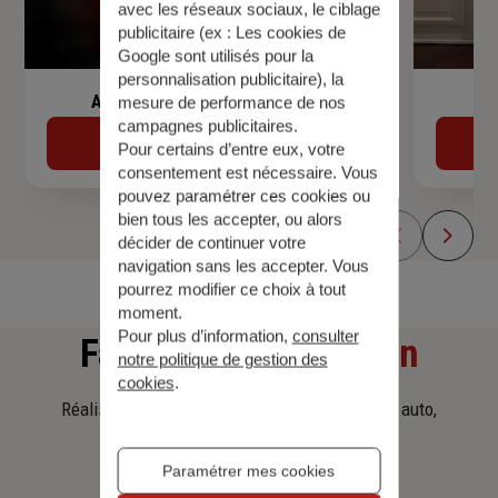
avec les réseaux sociaux, le ciblage
publicitaire (ex :
Les cookies de
Google sont utilisés pour la
personnalisation publicitaire
), la
Assurance de prêt immobilier
mesure de performance de nos
campagnes publicitaires.
Découvrir
Pour certains d’entre eux, votre
consentement est nécessaire. Vous
pouvez paramétrer ces cookies ou
bien tous les accepter, ou alors
décider de continuer votre
navigation sans les accepter. Vous
pourrez modifier ce choix à tout
moment.
Pour plus d’information,
consulter
Faites
une simulation
notre politique de gestion des
cookies
.
Réalisez une simulation tarifaire d'assurance, auto,
habitation, prêt immobilier.
Paramétrer mes cookies