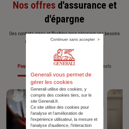
Nos offres
d'assurance et
d'épargne
Des contrats clairs et flexibles pour sécuriser vos besoins
Continuer sans accepter
d’aujourd’hui et anticiper ceux de demain.
Pour les particuliers
Pour les professionnels
Generali vous permet de
gérer les cookies
Generali utilise des cookies, y
compris des cookies tiers, sur le
site Generali.fr.
Ce site utilise des cookies pour
l’analyse et l'amélioration de
l’expérience utilisateur, la mesure et
l’analyse d’audience, l’interaction