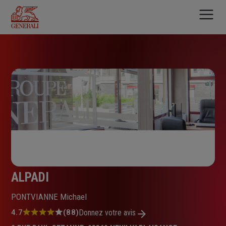
Aller
au
contenu
principal
ALPADI
PONTVIANNE Michael
Note
4.7
(88)
Donnez votre avis
: