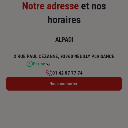
Notre adresse
et nos
horaires
ALPADI
2 RUE PAUL CEZANNE, 93360 NEUILLY PLAISANCE
Fermé
01 42 87 77 74
Lundi : 09h30 – 12h30 / 14h – 17h30
Nous contacter
Mardi : 09h30 – 12h30 / 14h – 17h30
Mercredi : 09h30 – 12h30 / 14h – 17h30
Jeudi : 09h30 – 12h30 / 14h – 17h30
Vendredi : 09h30 – 12h30 / 14h – 17h30
Samedi : Fermé
Dimanche : Fermé