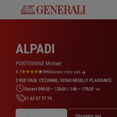
Aller
au
contenu
principal
ALPADI
PONTVIANNE Michael
Note
4.7
(88)
Donnez votre avis
:
2 RUE PAUL CEZANNE, 93360 NEUILLY PLAISANCE
4.7
sur
Ouvert 09h30 – 12h30 / 14h – 17h30
5
étoiles
01 42 87 77 74
Lundi : 09h30 – 12h30 / 14h – 17h30
Mardi : 09h30 – 12h30 / 14h – 17h30
Découvrir nos