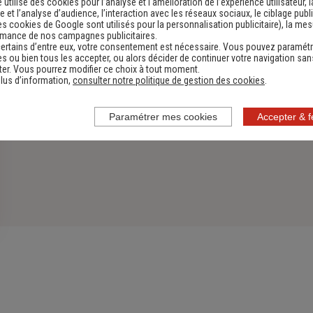
e utilise des cookies pour l’analyse et l'amélioration de l’expérience utilisateur, l
 et l’analyse d’audience, l’interaction avec les réseaux sociaux, le ciblage publi
es cookies de Google sont utilisés pour la personnalisation publicitaire
), la me
rmance de nos campagnes publicitaires.
ertains d’entre eux, votre consentement est nécessaire. Vous pouvez paramétr
s ou bien tous les accepter, ou alors décider de continuer votre navigation san
er. Vous pourrez modifier ce choix à tout moment.
lus d’information,
consulter notre politique de gestion des cookies
.
Paramétrer mes cookies
Accepter & 