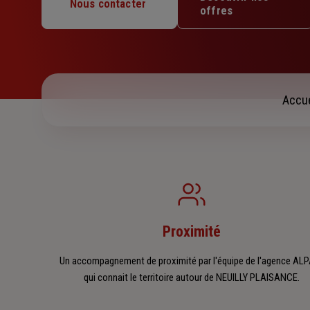
Mercredi : 09h30 – 12h30 / 14h – 17h30
Nous contacter
offres
Jeudi : 09h30 – 12h30 / 14h – 17h30
Vendredi : 09h30 – 12h30 / 14h – 17h30
Samedi : Fermé
Dimanche : Fermé
Accue
Proximité
Un accompagnement de proximité par l'équipe de l'agence ALP
qui connait le territoire autour de NEUILLY PLAISANCE.