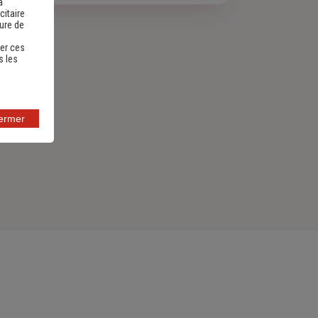
a
citaire
sure de
er ces
s les
fermer