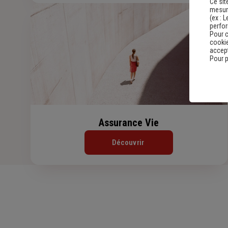
Ce sit
mesure
(ex :
L
perfo
Pour c
cookie
accept
Pour p
Assurance Vie
Découvrir