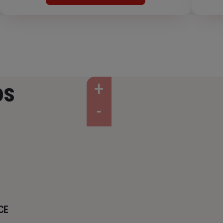
os
CE