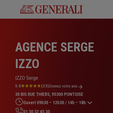
Aller
au
contenu
principal
AGENCE SERGE
IZZO
IZZO Serge
Note
5.0
(23)
Donnez votre avis
:
30 BIS RUE THIERS, 95300 PONTOISE
5.0
sur
Ouvert 09h30 – 12h30 / 14h – 18h
5
étoiles
01 30 32 45 30