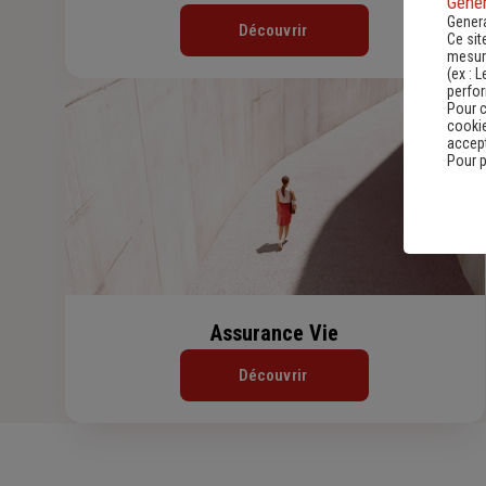
Gener
Genera
Découvrir
Ce sit
mesure
(ex :
L
perfo
Pour c
cookie
accept
Pour p
Assurance Vie
Découvrir