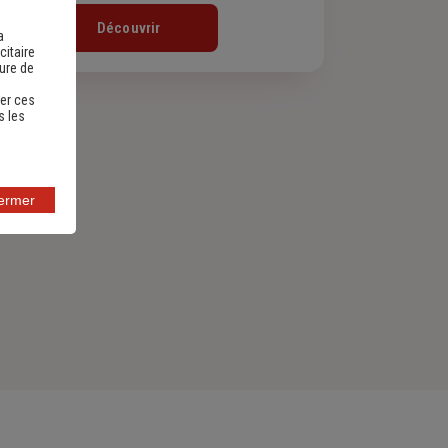
Découvrir
a
citaire
sure de
er ces
s les
fermer