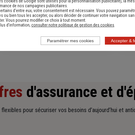
es cookies de Google sont utilisés pour la personnalisation publicitaire
), la me
rmance de nos campagnes publicitaires.
ertains d’entre eux, votre consentement est nécessaire. Vous pouvez paramétr
s ou bien tous les accepter, ou alors décider de continuer votre navigation san
Devis assurance habitation
D
er. Vous pourrez modifier ce choix à tout moment.
lus d’information,
consulter notre politique de gestion des cookies
.
Obtenir une estimation
Paramétrer mes cookies
Accepter & 
fres
d'assurance et d'
t flexibles pour sécuriser vos besoins d’aujourd’hui et ant