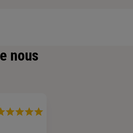
e nous
ote
r