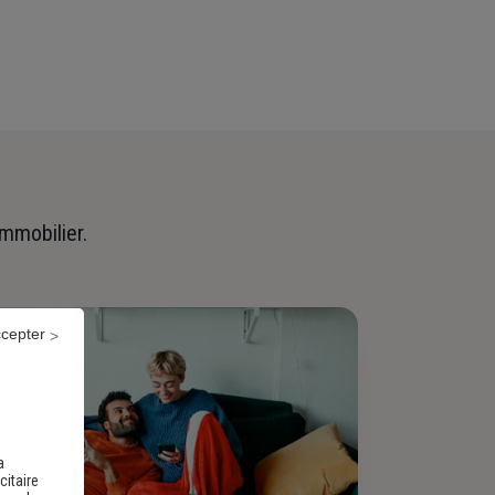
immobilier.
ccepter
a
citaire