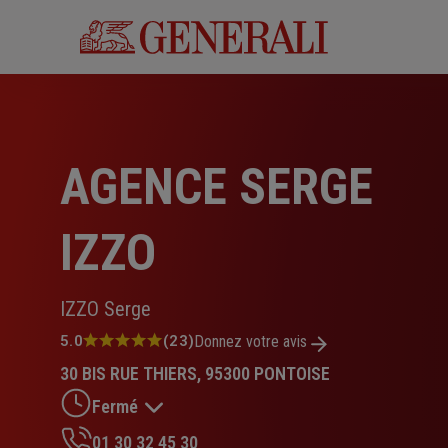
Aller
au
contenu
principal
AGENCE SERGE
IZZO
IZZO Serge
Note
5.0
(23)
Donnez votre avis
:
30 BIS RUE THIERS, 95300 PONTOISE
5.0
sur
Fermé
5
étoiles
01 30 32 45 30