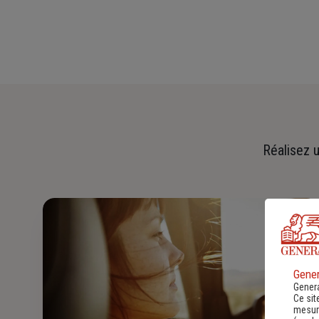
Réalisez u
Gener
Genera
Ce sit
mesure