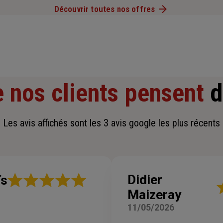
Découvrir toutes nos offres
 nos clients pensent
d
Les avis affichés sont les 3 avis google les plus récents
Note
Didier
ïs
N
:
Maizeray
:
5
5
sur
11/05/2026
su
5
5