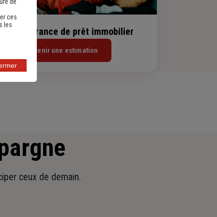
sure de
er ces
s les
evis assurance de prêt immobilier
Obtenir une estimation
fermer
épargne
iciper ceux de demain.