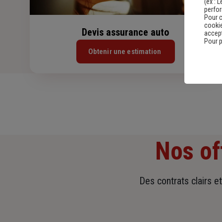
(ex :
L
perfo
Pour c
cookie
Devis assurance auto
accept
Pour p
Obtenir une estimation
Nos of
Des contrats clairs e