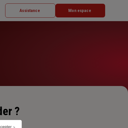
Assistance
Mon espace
er ?
ccepter