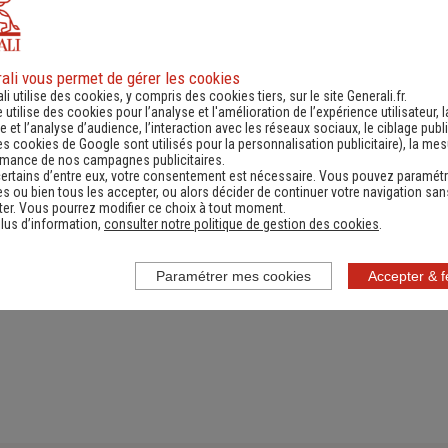
ali vous permet de gérer les cookies
ande d'information
Contacter un ag
li utilise des cookies, y compris des cookies tiers, sur le site Generali.fr.
e utilise des cookies pour l’analyse et l'amélioration de l’expérience utilisateur, l
ernant une actualité,
(Obtenir un devis,
 et l’analyse d’audience, l’interaction avec les réseaux sociaux, le ciblage publi
es cookies de Google sont utilisés pour la personnalisation publicitaire
), la me
e réglementation...)
information, faire un bi
rmance de nos campagnes publicitaires.
ertains d’entre eux, votre consentement est nécessaire. Vous pouvez paramétr
s ou bien tous les accepter, ou alors décider de continuer votre navigation san
er. Vous pourrez modifier ce choix à tout moment.
lus d’information,
consulter notre politique de gestion des cookies
.
Paramétrer mes cookies
Accepter & 