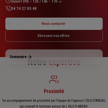
sur
Ouvert 09h – 12h / 14h – 17h
5
04 74 27 05 48
étoiles
Lundi : 14h30 – 18h
Mardi : 09h – 12h30 / 14h – 18h
Nous contacter
Mercredi : 09h – 12h / 14h – 18h
Jeudi : 09h – 12h30 / 14h – 18h
Découvrir nos offres
Vendredi : 09h – 12h / 14h – 17h
Samedi : Fermé
Dimanche : Fermé
Sommaire
Notre
expertise
Proximité
Un accompagnement de proximité par l'équipe de l'agence L'ISLE D'ABEAU,
qui connait le territoire autour de L ISLE D ABEAU.