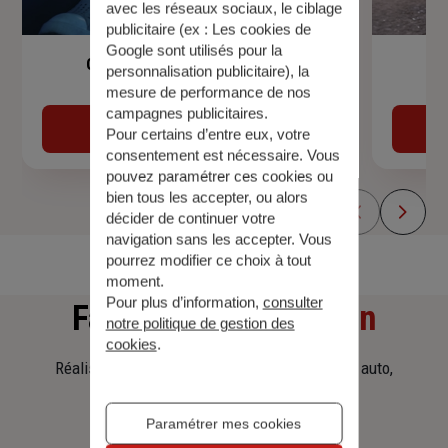
avec les réseaux sociaux, le ciblage
publicitaire (ex :
Les cookies de
Google sont utilisés pour la
Garantie Accidents de la Vie
personnalisation publicitaire
), la
mesure de performance de nos
campagnes publicitaires.
Découvrir
Pour certains d’entre eux, votre
consentement est nécessaire. Vous
pouvez paramétrer ces cookies ou
bien tous les accepter, ou alors
décider de continuer votre
navigation sans les accepter. Vous
pourrez modifier ce choix à tout
moment.
Pour plus d’information,
consulter
Faites
une simulation
notre politique de gestion des
cookies
.
Réalisez une simulation tarifaire d'assurance, auto,
habitation, prêt immobilier.
Paramétrer mes cookies