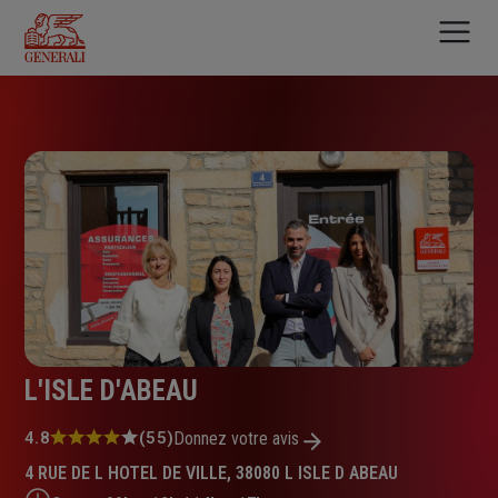
Aller
au
contenu
principal
L'ISLE D'ABEAU
Note
4.8
(55)
Donnez votre avis
:
4 RUE DE L HOTEL DE VILLE, 38080 L ISLE D ABEAU
4.8