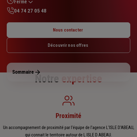
sur
Fermé
5
04 74 27 05 48
étoiles
Lundi : 14h30 – 18h
Mardi : 09h – 12h30 / 14h – 18h
Nous contacter
Mercredi : 09h – 12h / 14h – 18h
Jeudi : 09h – 12h30 / 14h – 18h
Découvrir nos offres
Vendredi : 09h – 12h / 14h – 17h
Samedi : Fermé
Dimanche : Fermé
Sommaire
Notre
expertise
Proximité
Un accompagnement de proximité par l'équipe de l'agence L'ISLE D'ABEAU,
qui connait le territoire autour de L ISLE D ABEAU.