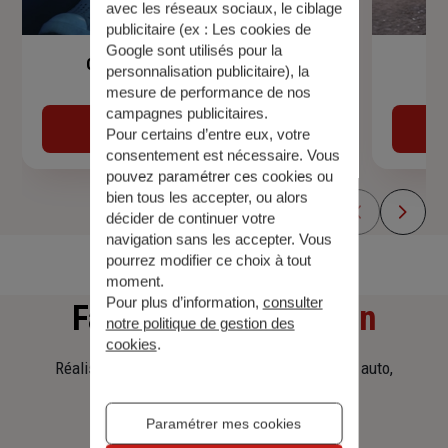
avec les réseaux sociaux, le ciblage
publicitaire (ex :
Les cookies de
Google sont utilisés pour la
Garantie Accidents de la Vie
personnalisation publicitaire
), la
mesure de performance de nos
campagnes publicitaires.
Découvrir
Pour certains d’entre eux, votre
consentement est nécessaire. Vous
pouvez paramétrer ces cookies ou
bien tous les accepter, ou alors
décider de continuer votre
navigation sans les accepter. Vous
pourrez modifier ce choix à tout
moment.
Pour plus d’information,
consulter
Faites
une simulation
notre politique de gestion des
cookies
.
Réalisez une simulation tarifaire d'assurance, auto,
habitation, prêt immobilier.
Paramétrer mes cookies