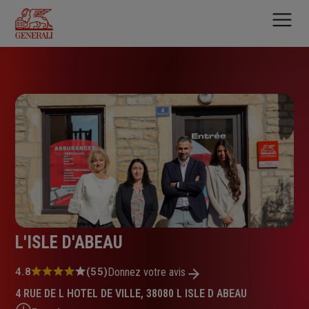
Aller
au
contenu
principal
L'ISLE D'ABEAU
Note
4.8
(55)
Donnez votre avis
:
4 RUE DE L HOTEL DE VILLE, 38080 L ISLE D ABEAU
4.8