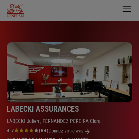
Aller
au
contenu
principal
LABECKI ASSURANCES
LABECKI Julien , FERNANDEZ PEREIRA Clara
Note
4.7
(84)
Donnez votre avis
: