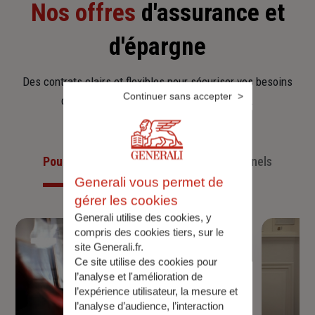
Nos offres
d'assurance et
d'épargne
Des contrats clairs et flexibles pour sécuriser vos besoins
Continuer sans accepter
d’aujourd’hui et anticiper ceux de demain.
Pour les particuliers
Pour les professionnels
Generali vous permet de
gérer les cookies
Generali utilise des cookies, y
compris des cookies tiers, sur le
site Generali.fr.
Ce site utilise des cookies pour
l’analyse et l'amélioration de
l’expérience utilisateur, la mesure et
l’analyse d’audience, l’interaction