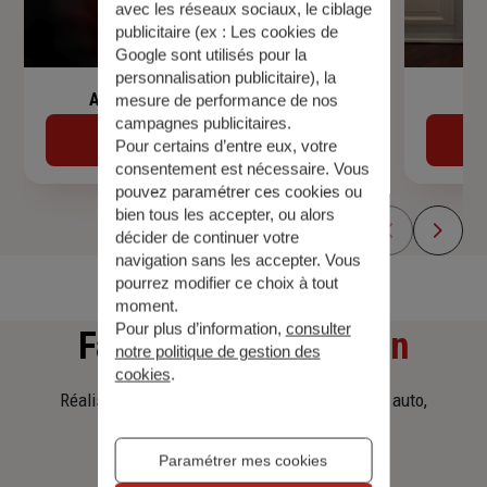
avec les réseaux sociaux, le ciblage
publicitaire (ex :
Les cookies de
Google sont utilisés pour la
personnalisation publicitaire
), la
Assurance de prêt immobilier
mesure de performance de nos
campagnes publicitaires.
Découvrir
Pour certains d’entre eux, votre
consentement est nécessaire. Vous
pouvez paramétrer ces cookies ou
bien tous les accepter, ou alors
décider de continuer votre
navigation sans les accepter. Vous
pourrez modifier ce choix à tout
moment.
Pour plus d’information,
consulter
Faites
une simulation
notre politique de gestion des
cookies
.
Réalisez une simulation tarifaire d'assurance, auto,
habitation, prêt immobilier.
Paramétrer mes cookies