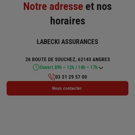
Notre adresse
et nos
horaires
LABECKI ASSURANCES
26 ROUTE DE SOUCHEZ, 62143 ANGRES
Ouvert 09h – 12h / 14h – 17h
03 21 29 57 00
Lundi : 09h – 12h / 14h – 18h
Nous contacter
Mardi : 09h – 12h / 14h – 18h
Mercredi : 09h – 12h / 14h – 18h
Jeudi : 09h – 12h / 14h – 18h
Vendredi : 09h – 12h / 14h – 17h
Samedi : Fermé
Dimanche : Fermé