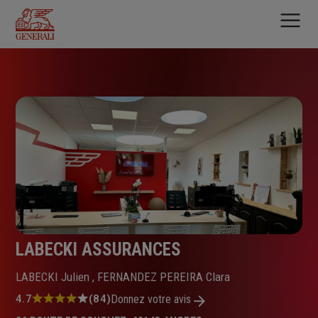
Aller
au
contenu
principal
LABECKI ASSURANCES
LABECKI Julien , FERNANDEZ PEREIRA Clara
Note
4.7
(84)
Donnez votre avis
: