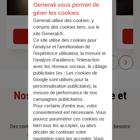
Generali vous permet de
gérer les cookies
Generali utilise des cookies, y
Devis assurance auto
compris des cookies tiers, sur le
site Generali.fr.
Obtenir une estimation
Ce site utilise des cookies pour
l’analyse et l'amélioration de
l’expérience utilisateur, la mesure et
l’analyse d’audience, l’interaction
avec les réseaux sociaux, le ciblage
publicitaire (ex :
Les cookies de
Google sont utilisés pour la
personnalisation publicitaire
), la
Nos offres
d'assurance et
mesure de performance de nos
campagnes publicitaires.
Pour certains d’entre eux, votre
d'épargne
consentement est nécessaire. Vous
pouvez paramétrer ces cookies ou
bien tous les accepter, ou alors
Des contrats clairs et flexibles pour sécuriser vos besoins
décider de continuer votre
d’aujourd’hui et anticiper ceux de demain.
navigation sans les accepter. Vous