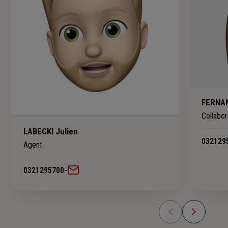
FERNAN
Collabor
LABECKI Julien
032129
Agent
0321295700
-