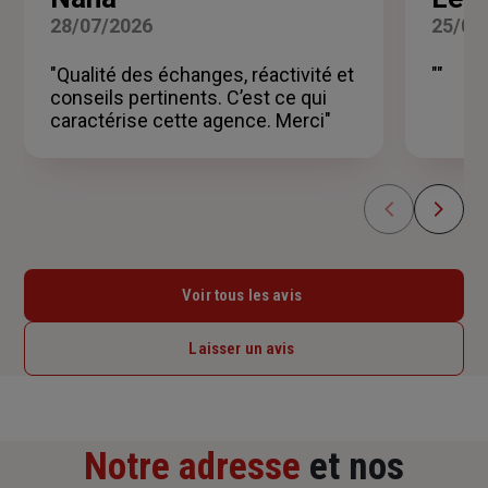
5
28/07/2026
25/06
sur
5
"Qualité des échanges, réactivité et
""
étoiles
conseils pertinents. C’est ce qui
caractérise cette agence. Merci"
Voir tous les avis
Laisser un avis
Notre adresse
et nos