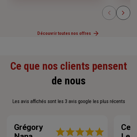
Découvrir toutes nos offres
Ce que nos clients pensent
de nous
Les avis affichés sont les 3 avis google les plus récents
Grégory
Celi
Note
Nana
Lefe
: