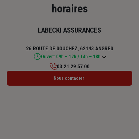
horaires
LABECKI ASSURANCES
26 ROUTE DE SOUCHEZ, 62143 ANGRES
Ouvert 09h – 12h / 14h – 18h
03 21 29 57 00
Lundi : 09h – 12h / 14h – 18h
Nous contacter
Mardi : 09h – 12h / 14h – 18h
Mercredi : 09h – 12h / 14h – 18h
Jeudi : 09h – 12h / 14h – 18h
Vendredi : 09h – 12h / 14h – 17h
Samedi : Fermé
Dimanche : Fermé