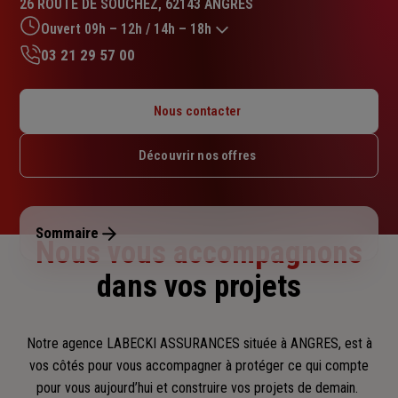
26 ROUTE DE SOUCHEZ, 62143 ANGRES
4.7
sur
Ouvert 09h – 12h / 14h – 18h
5
03 21 29 57 00
étoiles
Lundi : 09h – 12h / 14h – 18h
Mardi : 09h – 12h / 14h – 18h
Nous contacter
Mercredi : 09h – 12h / 14h – 18h
Jeudi : 09h – 12h / 14h – 18h
Découvrir nos offres
Vendredi : 09h – 12h / 14h – 17h
Samedi : Fermé
Dimanche : Fermé
Sommaire
Nous vous accompagnons
dans vos projets
Notre agence LABECKI ASSURANCES située à ANGRES, est à
vos côtés pour vous accompagner
à protéger ce qui compte
pour vous aujourd’hui et construire vos projets de demain.