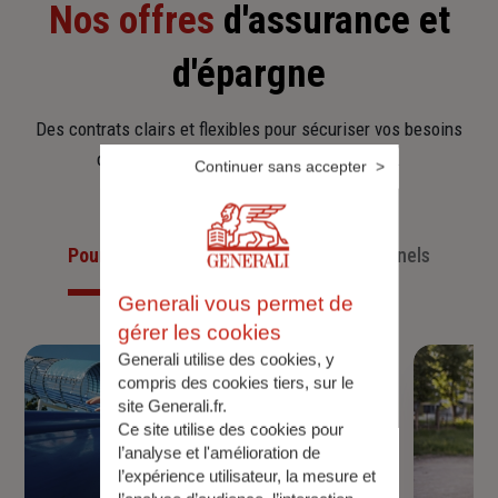
Nos offres
d'assurance et
d'épargne
Des contrats clairs et flexibles pour sécuriser vos besoins
d’aujourd’hui et anticiper ceux de demain.
Continuer sans accepter
Pour les particuliers
Pour les professionnels
Generali vous permet de
gérer les cookies
Generali utilise des cookies, y
compris des cookies tiers, sur le
site Generali.fr.
Ce site utilise des cookies pour
l’analyse et l'amélioration de
l’expérience utilisateur, la mesure et