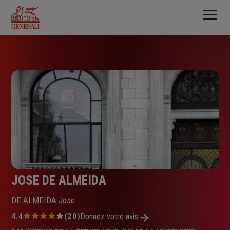
Aller
au
contenu
principal
JOSE DE ALMEIDA
DE ALMEIDA Jose
Note
4.4
(20)
Donnez votre avis
: