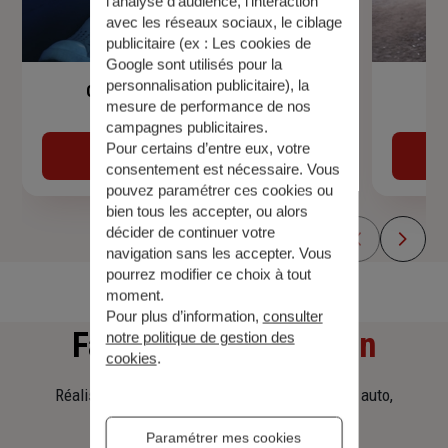
l’analyse d’audience, l’interaction
avec les réseaux sociaux, le ciblage
publicitaire (ex :
Les cookies de
Google sont utilisés pour la
personnalisation publicitaire
), la
Garantie Accidents de la Vie
mesure de performance de nos
campagnes publicitaires.
Pour certains d’entre eux, votre
Découvrir
consentement est nécessaire. Vous
pouvez paramétrer ces cookies ou
bien tous les accepter, ou alors
décider de continuer votre
navigation sans les accepter. Vous
pourrez modifier ce choix à tout
moment.
Pour plus d’information,
consulter
Faites
une simulation
notre politique de gestion des
cookies
.
Réalisez une simulation tarifaire d'assurance, auto,
habitation, prêt immobilier.
Paramétrer mes cookies