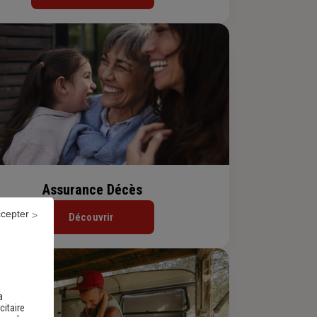
Assurance Décès
ccepter
Découvrir
a
citaire