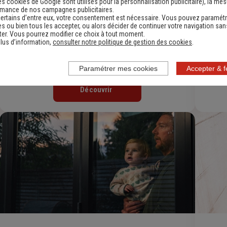
es cookies de Google sont utilisés pour la personnalisation publicitaire
), la me
rmance de nos campagnes publicitaires.
ertains d’entre eux, votre consentement est nécessaire. Vous pouvez paramétr
s ou bien tous les accepter, ou alors décider de continuer votre navigation san
er. Vous pourrez modifier ce choix à tout moment.
lus d’information,
consulter notre politique de gestion des cookies
.
Assurance Auto Petit Rouleur
Paramétrer mes cookies
Accepter & 
Découvrir