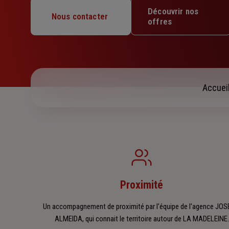
Mardi : 09h – 12h / 14h – 19h
Découvrir nos
Mercredi : 09h – 12h / 14h – 19h
Nous contacter
offres
Jeudi : 09h – 12h / 14h – 19h
Vendredi : 09h – 12h / 14h – 19h
Samedi : 09h – 12h
Dimanche : Fermé
Accuei
Proximité
Un accompagnement de proximité par l'équipe de l'agence JOS
ALMEIDA, qui connait le territoire autour de LA MADELEINE.