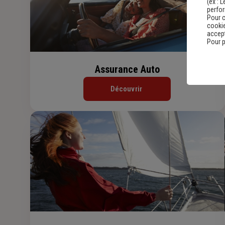
(ex :
L
perfo
Pour c
cookie
accept
Pour p
Assurance Auto
Découvrir