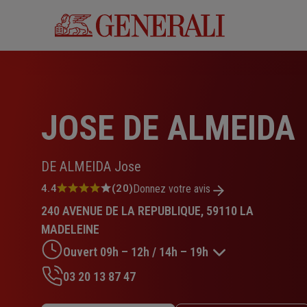
Aller
au
contenu
principal
JOSE DE ALMEIDA
DE ALMEIDA Jose
Note
4.4
(20)
Donnez votre avis
:
240 AVENUE DE LA REPUBLIQUE, 59110 LA
4.4
sur
MADELEINE
5
Ouvert 09h – 12h / 14h – 19h
étoiles
03 20 13 87 47
Lundi : 09h – 12h / 14h – 19h