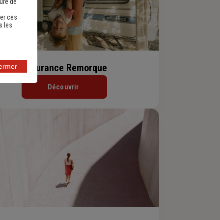
sure de
er ces
s les
Assurance Remorque
fermer
Découvrir