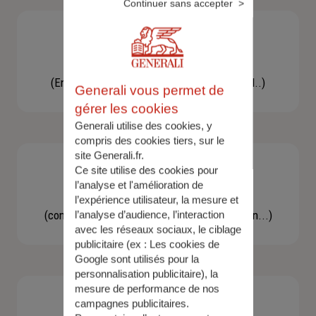
Continuer sans accepter
Besoin d'une assistance
(En cas d'accident, bris de glace, un conseil..)
Generali vous permet de
gérer les cookies
Generali utilise des cookies, y
compris des cookies tiers, sur le
site Generali.fr.
Ce site utilise des cookies pour
l’analyse et l'amélioration de
Demande d'information
l’expérience utilisateur, la mesure et
(concernant une actualité, une réglementation...)
l’analyse d’audience, l’interaction
avec les réseaux sociaux, le ciblage
publicitaire (ex :
Les cookies de
Google sont utilisés pour la
personnalisation publicitaire
), la
mesure de performance de nos
campagnes publicitaires.