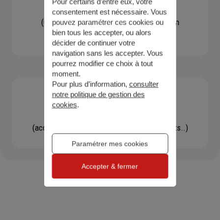
Pour certains d’entre eux, votre
Contacter un agent
consentement est nécessaire. Vous
(Obtenir un devis, une information, faire un
pouvez paramétrer ces cookies ou
bien tous les accepter, ou alors
bilan...)
décider de continuer votre
navigation sans les accepter. Vous
pourrez modifier ce choix à tout
moment.
Pour plus d’information,
consulter
notre politique de gestion des
cookies
.
Effectuer une démarche
(accéder à l'espace client, gérer mes contrats..)
Paramétrer mes cookies
Accepter & fermer