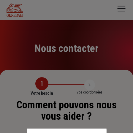
Aller
au
contenu
principal
Nous contacter
1
2
Vos coordonnées
Votre besoin
Comment pouvons nous
vous aider ?