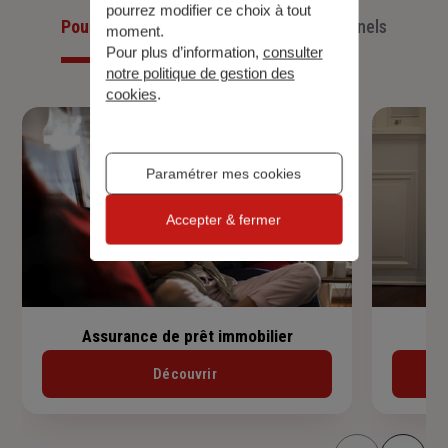
pourrez modifier ce choix à tout
Pour les particuliers
Pour les professionnels
moment.
Pour plus d’information,
consulter
notre politique de gestion des
cookies
.
Paramétrer mes cookies
Accepter & fermer
Assurance de prêt immobilier
Découvrir