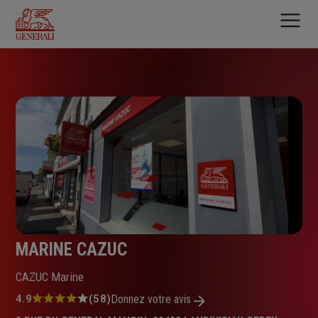
Aller
au
contenu
principal
MARINE CAZUC
CAZUC Marine
Note
4.9
(58)
Donnez votre avis
: