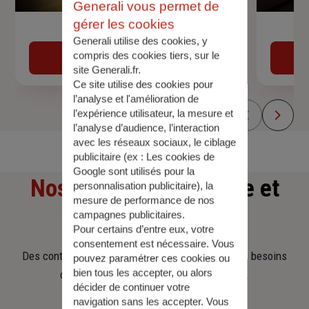
Generali vous permet de
gérer les cookies
Devis assurance auto
Generali utilise des cookies, y
compris des cookies tiers, sur le
Obtenir une estimation
site Generali.fr.
Ce site utilise des cookies pour
l’analyse et l'amélioration de
l’expérience utilisateur, la mesure et
l’analyse d’audience, l’interaction
avec les réseaux sociaux, le ciblage
publicitaire (ex :
Les cookies de
Google sont utilisés pour la
Nos offres
d'assurance et
personnalisation publicitaire
), la
mesure de performance de nos
d'épargne
campagnes publicitaires.
Pour certains d’entre eux, votre
consentement est nécessaire. Vous
Des contrats clairs et flexibles pour sécuriser vos besoins
pouvez paramétrer ces cookies ou
bien tous les accepter, ou alors
d’aujourd’hui et anticiper ceux de demain.
décider de continuer votre
navigation sans les accepter. Vous