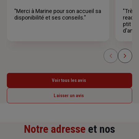
sur
5
"Merci à Marine pour son accueil sa
"Très 
étoiles
disponibilité et ses conseils."
reacti
ptit m
d'anni
Voir tous les avis
Laisser un avis
Notre adresse
et nos