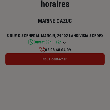
horaires
MARINE CAZUC
8 RUE DU GENERAL MANGIN, 29402 LANDIVISIAU CEDEX
Ouvert 09h – 12h
02 98 68 04 09
Lundi : Fermé
Nous contacter
Mardi : 09h – 12h / 14h – 18h
Mercredi : 09h – 12h / 14h – 18h
Jeudi : 09h – 12h / 14h – 18h
Vendredi : 09h – 12h / 14h – 18h
Samedi : 09h – 12h
Dimanche : Fermé