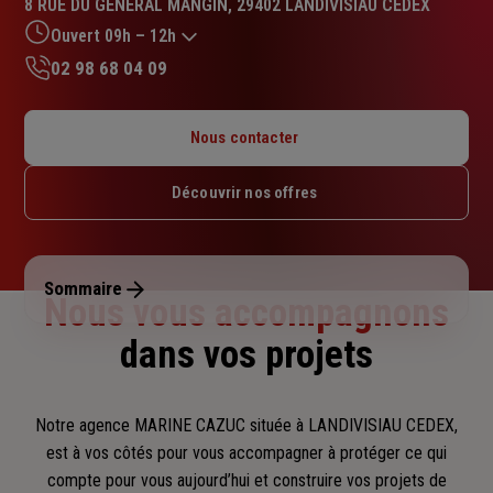
8 RUE DU GENERAL MANGIN, 29402 LANDIVISIAU CEDEX
4.9
sur
Ouvert 09h – 12h
5
02 98 68 04 09
étoiles
Lundi : Fermé
Mardi : 09h – 12h / 14h – 18h
Nous contacter
Mercredi : 09h – 12h / 14h – 18h
Jeudi : 09h – 12h / 14h – 18h
Découvrir nos offres
Vendredi : 09h – 12h / 14h – 18h
Samedi : 09h – 12h
Dimanche : Fermé
Sommaire
Nous vous accompagnons
dans vos projets
Notre agence MARINE CAZUC située à LANDIVISIAU CEDEX,
est à vos côtés pour vous accompagner
à protéger ce qui
compte pour vous aujourd’hui et construire vos projets de