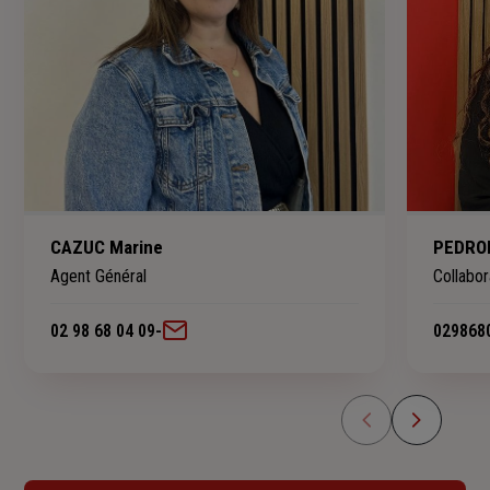
CAZUC Marine
PEDRO
Agent Général
Collabor
02 98 68 04 09
-
029868