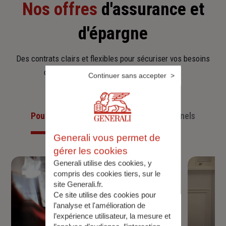
Nos offres
d'assurance et
d'épargne
Des contrats clairs et flexibles pour sécuriser vos besoins
d’aujourd’hui et anticiper ceux de demain.
Continuer sans accepter
Pour les particuliers
Pour les professionnels
Generali vous permet de
gérer les cookies
Generali utilise des cookies, y
compris des cookies tiers, sur le
site Generali.fr.
Ce site utilise des cookies pour
l’analyse et l'amélioration de
l’expérience utilisateur, la mesure et