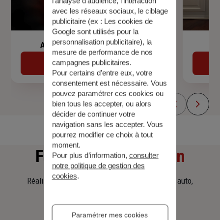
l’analyse d’audience, l’interaction
avec les réseaux sociaux, le ciblage
publicitaire (ex :
Les cookies de
Google sont utilisés pour la
personnalisation publicitaire
), la
Assurance de prêt immobilier
mesure de performance de nos
campagnes publicitaires.
Découvrir
Pour certains d’entre eux, votre
consentement est nécessaire. Vous
pouvez paramétrer ces cookies ou
bien tous les accepter, ou alors
décider de continuer votre
navigation sans les accepter. Vous
pourrez modifier ce choix à tout
moment.
Faites
une simulation
Pour plus d’information,
consulter
notre politique de gestion des
cookies
.
Réalisez une simulation tarifaire d'assurance, auto,
habitation, prêt immobilier.
Paramétrer mes cookies