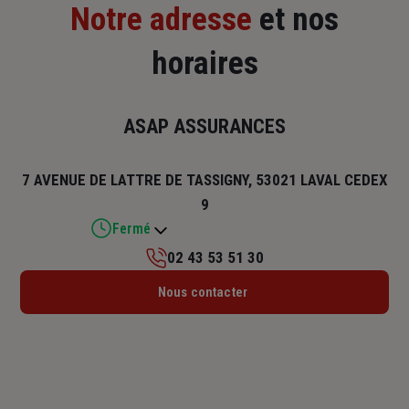
Notre adresse
et nos
horaires
ASAP ASSURANCES
7 AVENUE DE LATTRE DE TASSIGNY, 53021 LAVAL CEDEX
9
Fermé
02 43 53 51 30
Lundi : 09h – 12h / 13h30 – 18h
Nous contacter
Mardi : 09h – 12h / 13h30 – 18h
Mercredi : 09h – 12h30 / 13h30 – 18h
Jeudi : 09h – 12h / 13h30 – 18h
Vendredi : 09h – 12h / 13h30 – 18h
Samedi : Fermé