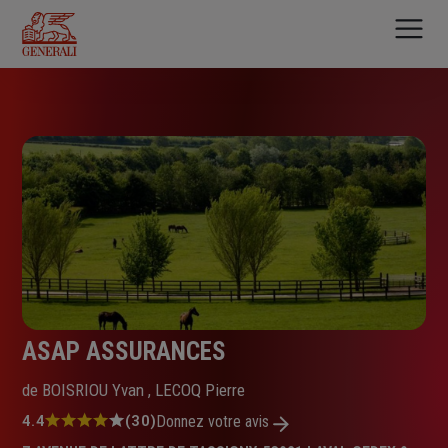
Aller
au
contenu
principal
ASAP ASSURANCES
de BOISRIOU Yvan , LECOQ Pierre
Note
4.4
(30)
Donnez votre avis
: