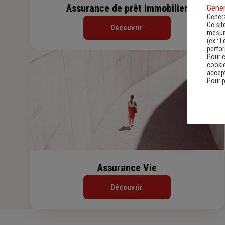
Assurance de prêt immobilier
Gener
Genera
Ce sit
Découvrir
mesure
(ex :
L
perfo
Pour c
cookie
accept
Pour p
Assurance Vie
Découvrir