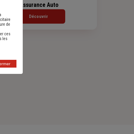
Assurance Auto
a
Découvrir
citaire
sure de
er ces
s les
fermer