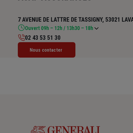
7 AVENUE DE LATTRE DE TASSIGNY, 53021 LAV
Ouvert 09h – 12h / 13h30 – 18h
02 43 53 51 30
Lundi : 09h – 12h / 13h30 – 18h
Nous contacter
Mardi : 09h – 12h / 13h30 – 18h
Mercredi : 09h – 12h30 / 13h30 – 18h
Jeudi : 09h – 12h / 13h30 – 18h
Vendredi : 09h – 12h / 13h30 – 18h
Samedi : Fermé
Dimanche : Fermé