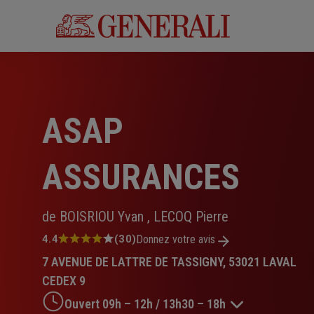
Aller
au
contenu
principal
ASAP
ASSURANCES
de BOISRIOU Yvan , LECOQ Pierre
Note
4.4
(30)
Donnez votre avis
:
7 AVENUE DE LATTRE DE TASSIGNY, 53021 LAVAL
4.4
sur
CEDEX 9
5
Ouvert 09h – 12h / 13h30 – 18h
étoiles