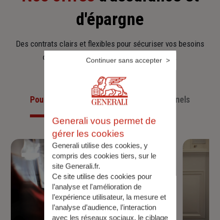
d'épargne
Des contrats clairs et flexibles pour sécuriser vos besoins
d’aujourd’hui et anticiper ceux de demain.
Continuer sans accepter
Pour les particuliers
Pour les professionnels
Generali vous permet de
gérer les cookies
Generali utilise des cookies, y
compris des cookies tiers, sur le
site Generali.fr.
Ce site utilise des cookies pour
l’analyse et l'amélioration de
l’expérience utilisateur, la mesure et
l’analyse d’audience, l’interaction
avec les réseaux sociaux, le ciblage