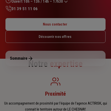
sur
Ouvert 10h – 13h / 14h – 17h30
5
01 39 51 11 06
étoiles
Lundi : Fermé
Mardi : 10h – 13h / 14h – 17h30
Nous contacter
Mercredi : 10h – 13h / 14h – 17h30
Jeudi : 10h – 13h / 14h – 17h30
Découvrir nos offres
Vendredi : 10h – 13h / 14h – 17h30
Samedi : Fermé
Dimanche : Fermé
Sommaire
Notre
expertise
Proximité
Un accompagnement de proximité par l'équipe de l'agence ACTIRISK, qui
connait le territoire autour de LE CHESNAY.