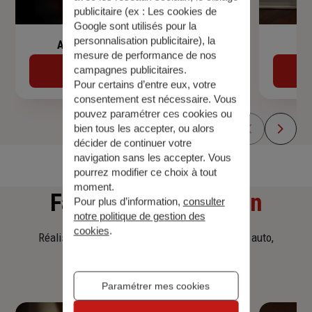
publicitaire (ex :
Les cookies de
Google sont utilisés pour la
personnalisation publicitaire
), la
Assurance de prêt immobilier
mesure de performance de nos
campagnes publicitaires.
Découvrir
Pour certains d’entre eux, votre
consentement est nécessaire. Vous
pouvez paramétrer ces cookies ou
bien tous les accepter, ou alors
décider de continuer votre
navigation sans les accepter. Vous
pourrez modifier ce choix à tout
moment.
Faites
une simulation
Pour plus d’information,
consulter
notre politique de gestion des
cookies
.
Réalisez une simulation tarifaire d'assurance, auto,
habitation, prêt immobilier.
Paramétrer mes cookies