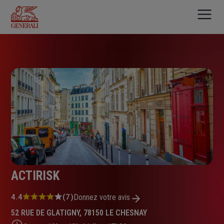
Aller
au
contenu
principal
ACTIRISK
Note
4.4
(7)
Donnez votre avis
:
52 RUE DE GLATIGNY, 78150 LE CHESNAY
4.4