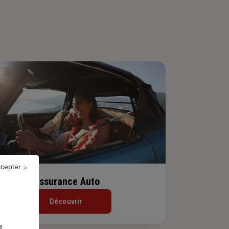
ccepter
Assurance Auto
Découvrir
a