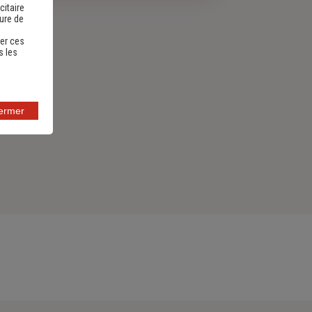
citaire
sure de
er ces
s les
fermer