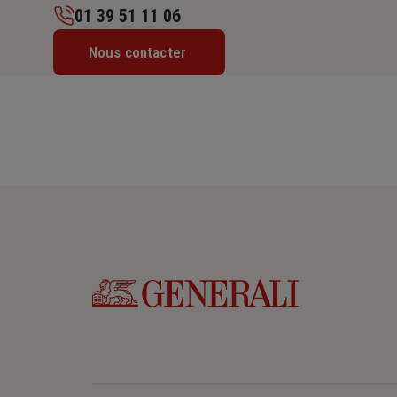
01 39 51 11 06
Lundi : Fermé
Nous contacter
Mardi : 10h – 13h / 14h – 17h30
Mercredi : 10h – 13h / 14h – 17h30
Jeudi : 10h – 13h / 14h – 17h30
Vendredi : 10h – 13h / 14h – 17h30
Samedi : Fermé
Dimanche : Fermé