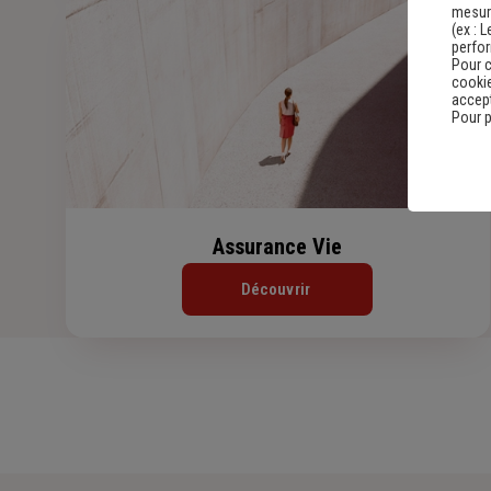
mesure
(ex :
L
perfo
Pour c
cookie
accept
Pour p
Assurance Vie
Découvrir