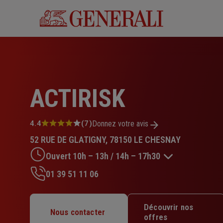
Aller
au
contenu
principal
ACTIRISK
Note
4.4
(7)
Donnez votre avis
:
52 RUE DE GLATIGNY, 78150 LE CHESNAY
4.4
sur
Ouvert 10h – 13h / 14h – 17h30
5
étoiles
01 39 51 11 06
Lundi : Fermé
Mardi : 10h – 13h / 14h – 17h30
Découvrir nos
Mercredi : 10h – 13h / 14h – 17h30
Nous contacter
offres