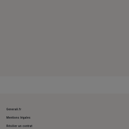
Samedi : 09h – 12h
Dimanche : Fermé
Generali.fr
Mentions légales
Résilier un contrat