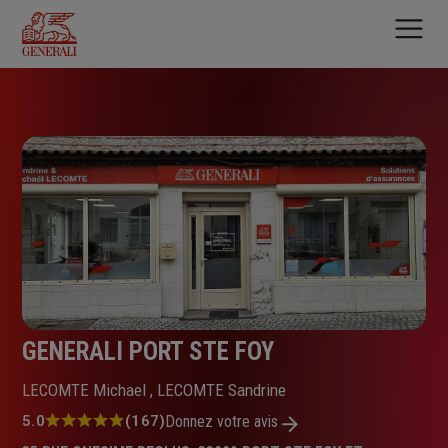
Aller
au
contenu
principal
GENERALI PORT STE FOY
LECOMTE Michael , LECOMTE Sandrine
Note
5.0
(167)
Donnez votre avis
: