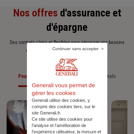
Nos offres
d'assurance et
d'épargne
Des contrats clairs et flexibles pour sécuriser vos besoins
Continuer sans accepter
d’aujourd’hui et anticiper ceux de demain.
Pour les particuliers
Pour les professionnels
Generali vous permet de
gérer les cookies
Generali utilise des cookies, y
compris des cookies tiers, sur le
site Generali.fr.
Ce site utilise des cookies pour
l’analyse et l'amélioration de
l’expérience utilisateur, la mesure et