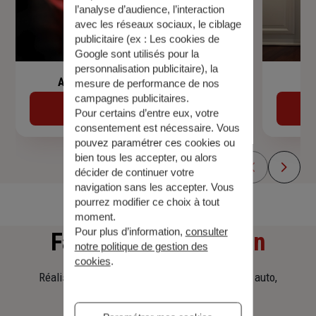
l’analyse d’audience, l’interaction
avec les réseaux sociaux, le ciblage
publicitaire (ex :
Les cookies de
Google sont utilisés pour la
personnalisation publicitaire
), la
Assurance de prêt immobilier
mesure de performance de nos
campagnes publicitaires.
Découvrir
Pour certains d’entre eux, votre
consentement est nécessaire. Vous
pouvez paramétrer ces cookies ou
bien tous les accepter, ou alors
décider de continuer votre
navigation sans les accepter. Vous
pourrez modifier ce choix à tout
moment.
Pour plus d’information,
consulter
Faites
une simulation
notre politique de gestion des
cookies
.
Réalisez une simulation tarifaire d'assurance, auto,
habitation, prêt immobilier.