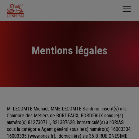
Aller
au
contenu
principal
Mentions légales
M. LECOMTE Michael, MME LECOMTE Sandrine
inscrit(s)
à la
Chambre des Métiers
de
BORDEAUX, BORDEAUX sous le(s)
numéro(s)
812730711, 821387628, immatriculé(s) à l’ORIAS
sous la catégorie Agent général sous le(s) numéro(s) 16003334,
16003335
(
www.orias.fr
), domicilié(s) sis 35 B RUE ONESIME