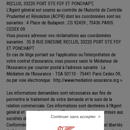
RECLUS, 33220 PORT STE FOY ET PONCHAPT,
L’Agent général est soumis au contrôle de l’Autorité de Contrôle
Prudentiel et Résolution (ACPR) dont les coordonnées sont les
suivantes : 4 Place de Budapest ; CS 92459 ; 75436 PARIS
CEDEX 09.
Vous pouvez adresser vos réclamations aux coordonnées
suivantes : 35 B RUE ONESIME RECLUS, 33220 PORT STE FOY
ET PONCHAPT
En cas de litige portant sur l’application ou l’interprétation de
votre contrat d’assurance, vous pouvez saisir le Médiateur de
l’Assurance par courrier postal à l’adresse suivante : La
Médiation de l’Assurance - TSA 50110 - 75441 Paris Cedex 09,
ou par voie électronique :
http://www.mediation-assurance.org
».
Les informations demandées sont nécessaires aux fins de
permettre le traitement de votre demande et le suivi de la
relation commerciale. Ces informations sont destinées à l’Agent
général et ses collaborateurs. Elles pourront être transmises aux
Continuer sans accepter
sociétés du groupe GENERALI.
Conformément aux dispositions de la loi Informatique et libertés