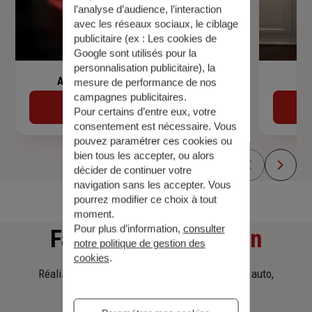
l’analyse d’audience, l’interaction
avec les réseaux sociaux, le ciblage
publicitaire (ex :
Les cookies de
Google sont utilisés pour la
personnalisation publicitaire
), la
Assurance de prêt immobilier
mesure de performance de nos
campagnes publicitaires.
Découvrir
Pour certains d’entre eux, votre
consentement est nécessaire. Vous
pouvez paramétrer ces cookies ou
bien tous les accepter, ou alors
décider de continuer votre
navigation sans les accepter. Vous
pourrez modifier ce choix à tout
moment.
Pour plus d’information,
consulter
Faites
une simulation
notre politique de gestion des
cookies
.
Réalisez une simulation tarifaire d'assurance, auto,
habitation, prêt immobilier.