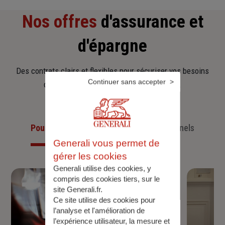
Nos offres
d'assurance et
d'épargne
Des contrats clairs et flexibles pour sécuriser vos besoins
Continuer sans accepter
d’aujourd’hui et anticiper ceux de demain.
Pour les particuliers
Pour les professionnels
Generali vous permet de
gérer les cookies
Generali utilise des cookies, y
compris des cookies tiers, sur le
site Generali.fr.
Ce site utilise des cookies pour
l’analyse et l'amélioration de
l’expérience utilisateur, la mesure et