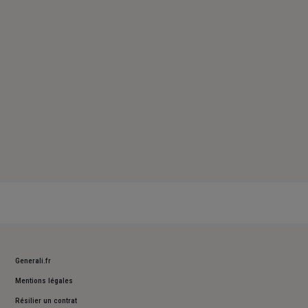
Samedi : 09h – 12h
Dimanche : Fermé
Generali.fr
Mentions légales
Résilier un contrat