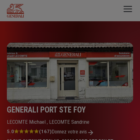
Aller
au
contenu
principal
GENERALI PORT STE FOY
LECOMTE Michael , LECOMTE Sandrine
Note
5.0
(167)
Donnez votre avis
: