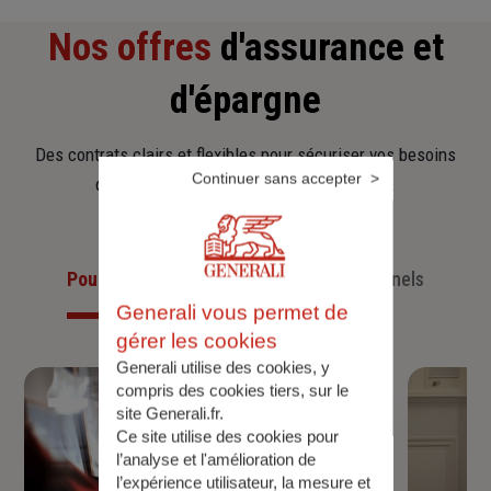
Nos offres
d'assurance et
d'épargne
Des contrats clairs et flexibles pour sécuriser vos besoins
Continuer sans accepter
d’aujourd’hui et anticiper ceux de demain.
Pour les particuliers
Pour les professionnels
Generali vous permet de
gérer les cookies
Generali utilise des cookies, y
compris des cookies tiers, sur le
site Generali.fr.
Ce site utilise des cookies pour
l’analyse et l'amélioration de
l’expérience utilisateur, la mesure et