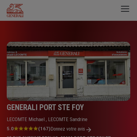
Aller
au
contenu
principal
GENERALI PORT STE FOY
LECOMTE Michael , LECOMTE Sandrine
Note
5.0
(167)
Donnez votre avis
: