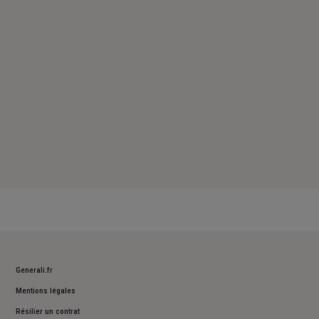
Samedi : 09h – 12h
Dimanche : Fermé
Generali.fr
Mentions légales
Résilier un contrat