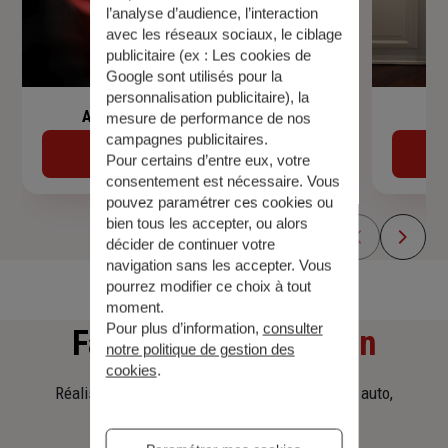
l’analyse d’audience, l’interaction
avec les réseaux sociaux, le ciblage
publicitaire (ex :
Les cookies de
Google sont utilisés pour la
personnalisation publicitaire
), la
Assurance de prêt immobilier
mesure de performance de nos
campagnes publicitaires.
Découvrir
Pour certains d’entre eux, votre
consentement est nécessaire. Vous
pouvez paramétrer ces cookies ou
bien tous les accepter, ou alors
décider de continuer votre
navigation sans les accepter. Vous
pourrez modifier ce choix à tout
moment.
Pour plus d’information,
consulter
Faites
une simulation
notre politique de gestion des
cookies
.
Réalisez une simulation tarifaire d'assurance, auto,
habitation, prêt immobilier.