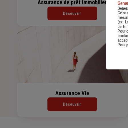
Assurance de prêt immobilier
Gener
Genera
Ce sit
Découvrir
mesure
(ex :
L
perfo
Pour c
cookie
accept
Pour p
Assurance Vie
Découvrir