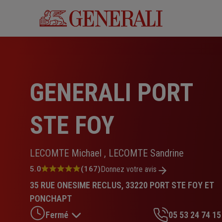
Aller
au
contenu
principal
GENERALI PORT
STE FOY
LECOMTE Michael , LECOMTE Sandrine
Note
5.0
(167)
Donnez votre avis
:
35 RUE ONESIME RECLUS, 33220 PORT STE FOY ET
5.0
sur
PONCHAPT
5
Fermé
05 53 24 74 15
étoiles