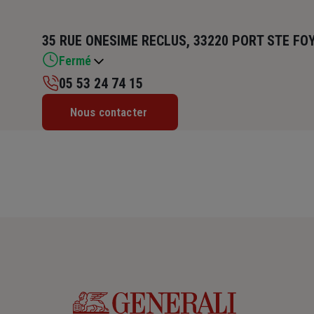
35 RUE ONESIME RECLUS, 33220 PORT STE FO
Fermé
05 53 24 74 15
Lundi : Fermé
Nous contacter
Mardi : 09h – 12h / 14h – 17h
Mercredi : 09h – 12h / 14h – 17h
Jeudi : Fermé
Vendredi : 09h – 12h / 14h – 17h
Samedi : 09h – 12h
Dimanche : Fermé