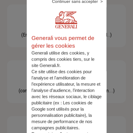
Continuer sans accepter
Besoin d'une assistance
(En cas d'accident, bris de glace, un conseil..)
Generali vous permet de
gérer les cookies
Generali utilise des cookies, y
compris des cookies tiers, sur le
site Generali.fr.
Ce site utilise des cookies pour
l’analyse et l'amélioration de
Demande d'information
l’expérience utilisateur, la mesure et
(concernant une actualité, une réglementation...)
l’analyse d’audience, l’interaction
avec les réseaux sociaux, le ciblage
publicitaire (ex :
Les cookies de
Google sont utilisés pour la
personnalisation publicitaire
), la
mesure de performance de nos
campagnes publicitaires.