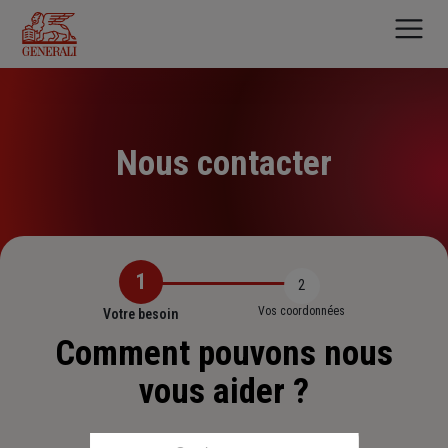
Aller
au
contenu
principal
Nous contacter
1
2
Vos coordonnées
Votre besoin
Comment pouvons nous
vous aider ?