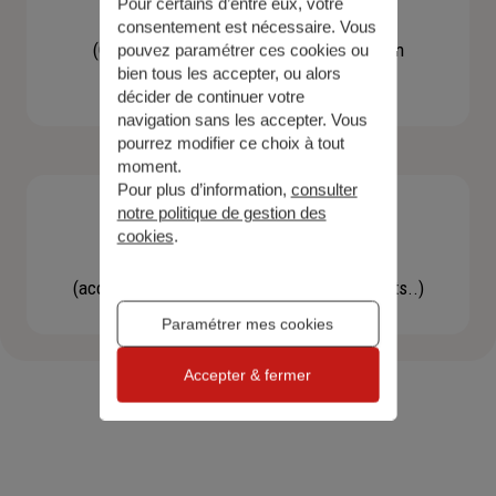
Pour certains d’entre eux, votre
Contacter un agent
consentement est nécessaire. Vous
(Obtenir un devis, une information, faire un
pouvez paramétrer ces cookies ou
bien tous les accepter, ou alors
bilan...)
décider de continuer votre
navigation sans les accepter. Vous
pourrez modifier ce choix à tout
moment.
Pour plus d’information,
consulter
notre politique de gestion des
cookies
.
Effectuer une démarche
(accéder à l'espace client, gérer mes contrats..)
Paramétrer mes cookies
Accepter & fermer