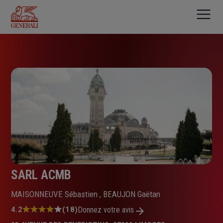
Aller
au
contenu
principal
SARL ACMB
MAISONNEUVE Sébastien , BEAUJON Gaëtan
Note
4.2
(18)
Donnez votre avis
: