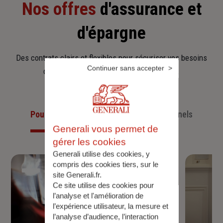
Nos offres
d'assurance et
d'épargne
Des contrats clairs et flexibles pour sécuriser vos besoins
Continuer sans accepter
d’aujourd’hui et anticiper ceux de demain.
Pour les particuliers
Pour les professionnels
Generali vous permet de
gérer les cookies
Generali utilise des cookies, y
compris des cookies tiers, sur le
site Generali.fr.
Ce site utilise des cookies pour
l’analyse et l'amélioration de
l’expérience utilisateur, la mesure et
l’analyse d’audience, l’interaction