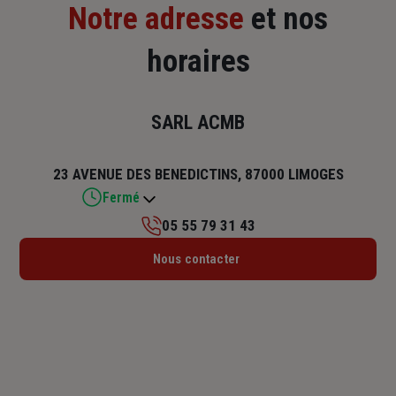
Notre adresse
et nos
horaires
SARL ACMB
23 AVENUE DES BENEDICTINS, 87000 LIMOGES
Fermé
05 55 79 31 43
Lundi : 08h30 – 12h30 / 13h30 – 18h
Nous contacter
Mardi : 08h30 – 12h30 / 13h30 – 18h
Mercredi : 08h30 – 12h30 / 13h30 – 18h
Jeudi : 08h30 – 12h30 / 13h30 – 18h
Vendredi : 08h30 – 12h30 / 13h30 – 17h
Samedi : Fermé
Dimanche : Fermé