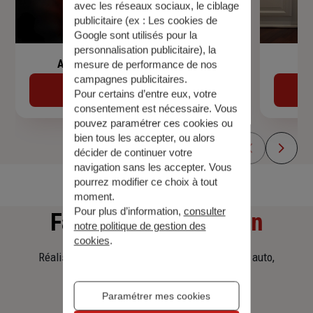
avec les réseaux sociaux, le ciblage
publicitaire (ex :
Les cookies de
Google sont utilisés pour la
personnalisation publicitaire
), la
Assurance de prêt immobilier
mesure de performance de nos
campagnes publicitaires.
Découvrir
Pour certains d’entre eux, votre
consentement est nécessaire. Vous
pouvez paramétrer ces cookies ou
bien tous les accepter, ou alors
décider de continuer votre
navigation sans les accepter. Vous
pourrez modifier ce choix à tout
moment.
Pour plus d’information,
consulter
Faites
une simulation
notre politique de gestion des
cookies
.
Réalisez une simulation tarifaire d'assurance, auto,
habitation, prêt immobilier.
Paramétrer mes cookies