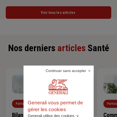
Voir tous les articles
Nos derniers
articles
Santé
Continuer sans accepter
Generali vous permet de
Particuliers
Santé
Particu
gérer les cookies
Bilan de santé de l'enfant :
Comme
Generali utilise des cookies, y