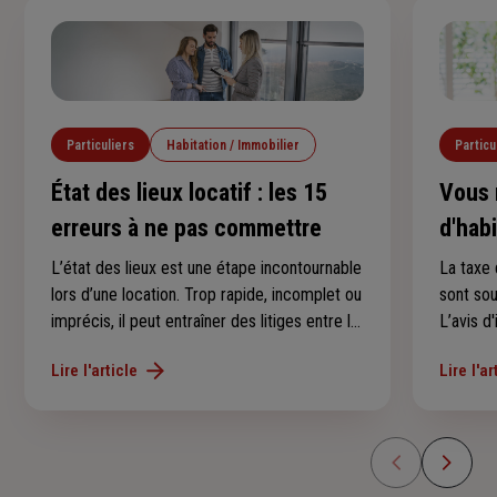
Particuliers
Habitation / Immobilier
Particu
État des lieux locatif : les 15
Vous 
erreurs à ne pas commettre
d'hab
conse
L’état des lieux est une étape incontournable
La taxe 
lors d’une location. Trop rapide, incomplet ou
sont so
imprécis, il peut entraîner des litiges entre le
L’avis d
locataire et le propriétaire, notamment au
au derni
Lire l'article
Lire l'ar
moment de récupérer le dépôt de garantie.
l’avez p
Voici les 15 erreurs les plus fréquentes à
savoir s
éviter.
en 2025 
d’imposi