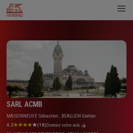
Aller
au
contenu
principal
SARL ACMB
MAISONNEUVE Sébastien , BEAUJON Gaëtan
Note
4.2
(18)
Donnez votre avis
: