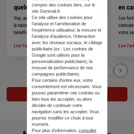
compris des cookies tiers, sur le
quels examens et à quel âge ?
en ca
site Generali.fr.
Ce site utilise des cookies pour
Vue, audition, dents, croissance, vaccins… De
Les fort
l’analyse et l'amélioration de
la naissance à ses 16 ans, votre enfant
canicul
l’expérience utilisateur, la mesure et
bénéficie de rendez-vous médicaux qui
votre sa
l’analyse d’audience, l’interaction
suivent son développement à chaque étape.
jeunes 
avec les réseaux sociaux, le ciblage
Lire l'article
Lire l'ar
Voici un repère simple pour savoir quels
précauti
publicitaire (ex :
Les cookies de
examens sont prévus, à quel âge et
malaises
Google sont utilisés pour la
comment vous y préparer sereinement —
conseils
personnalisation publicitaire
), la
mesure de performance de nos
sans rien laisser passer.
encomb
campagnes publicitaires.
Pour certains d’entre eux, votre
consentement est nécessaire. Vous
pouvez paramétrer ces cookies ou
Voir tous les articles
bien tous les accepter, ou alors
décider de continuer votre
navigation sans les accepter. Vous
pourrez modifier ce choix à tout
moment.
Pour plus d’information,
consulter