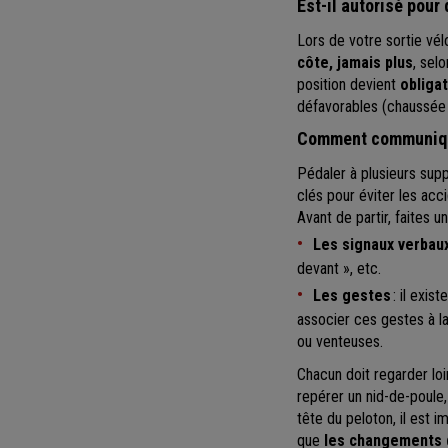
Est-il autorisé pour 
Lors de votre sortie vél
côte, jamais plus
, selo
position devient
obliga
défavorables (chaussée 
Comment communique
Pédaler à plusieurs su
clés pour éviter les acc
Avant de partir, faites u
Les signaux verbau
devant », etc.
Les gestes
: il exis
associer ces gestes à l
ou venteuses.
Chacun doit regarder loi
repérer un nid-de-poule,
tête du peloton, il est 
que
les changements 