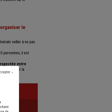
organiser le
nérale veiller à ne pas
0 personnes, il est
respectée entre
as rester sur la
ccepter
a
citaire
sure de