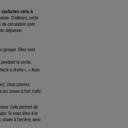
x cyclistes côte à
ienne. D’ailleurs, cette
s de circulation sont
ite dépasser.
u groupe. Elles sont
 pendant la sortie.
stacle à droite », « Auto
bas). Vous pouvez
les zones à fort trafic
esseur. Cela permet de
upe. Si vous êtes à la
tués à l’arrière, ainsi