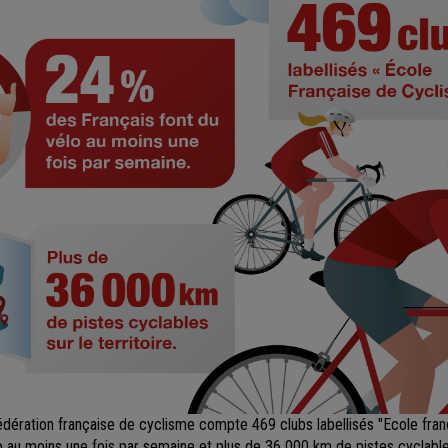
édération française de cyclisme compte 469 clubs labellisés "Ecole fra
o au moins une fois par semaine et plus de 36 000 km de pistes cyclable