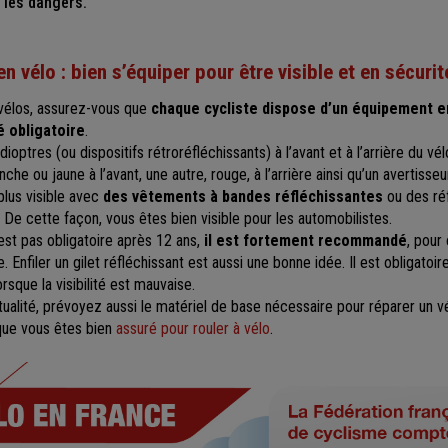
r les dangers.
en vélo : bien s’équiper pour être visible et en sécurit
vélos, assurez-vous que
chaque cycliste dispose d’un équipement e
é obligatoire
.
ptres (ou dispositifs rétroréfléchissants) à l’avant et à l’arrière du vél
nche ou jaune à l’avant, une autre, rouge, à l’arrière ainsi qu’un avertiss
lus visible avec
des vêtements à bandes réfléchissantes
ou des réf
 De cette façon, vous êtes bien visible pour les automobilistes.
est pas obligatoire après 12 ans,
il est fortement recommandé
, pour
 Enfiler un gilet réfléchissant est aussi une bonne idée. Il est obligatoire
rsque la visibilité est mauvaise.
ualité, prévoyez aussi le matériel de base nécessaire pour réparer un v
 que vous êtes bien
assuré pour rouler à vélo
.