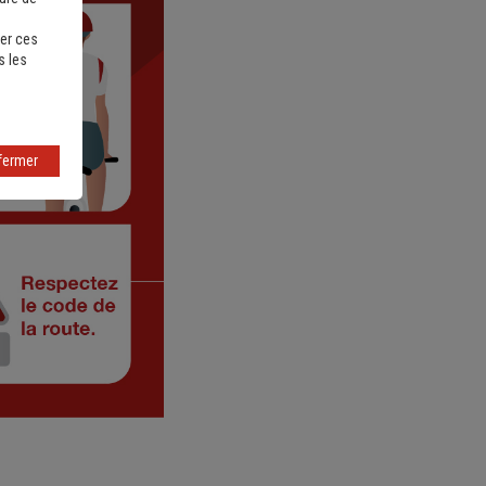
er ces
s les
fermer