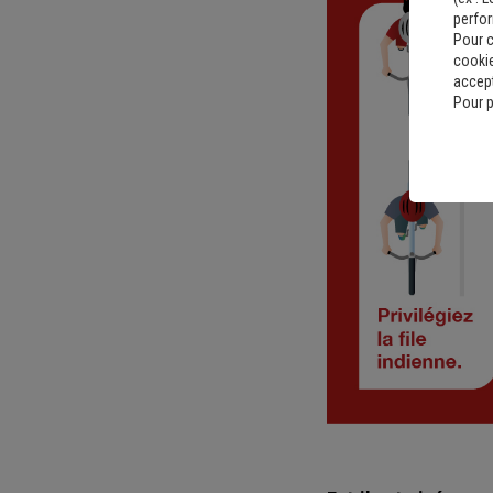
perfo
Pour c
cookie
accept
Pour p