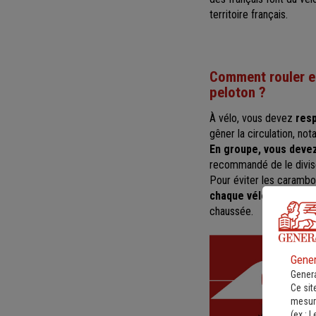
territoire français.
Comment rouler
e
peloton ?
À vélo, vous devez
resp
gêner la circulation, not
En groupe, vous devez 
recommandé de le divise
Pour éviter les carambo
chaque vélo.
Lorsqu’un
chaussée.
Gener
Genera
Ce sit
mesure
(ex :
L