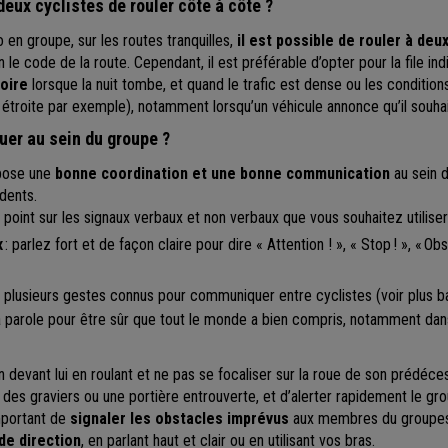
deux cyclistes de rouler côte à côte ?
o en groupe, sur les routes tranquilles,
il est possible de rouler à deu
n le code de la route. Cependant, il est préférable d’opter pour la file ind
toire
lorsque la nuit tombe, et quand le trafic est dense ou les condition
étroite par exemple), notamment lorsqu’un véhicule annonce qu’il souha
r au sein du groupe ?
ppose une
bonne coordination et une bonne communication
au sein d
idents.
n point sur les signaux verbaux et non verbaux que vous souhaitez utiliser
x
: parlez fort et de façon claire pour dire « Attention ! », « Stop ! », « Ob
te plusieurs gestes connus pour communiquer entre cyclistes (voir plus 
a parole pour être sûr que tout le monde a bien compris, notamment dans 
n devant lui en roulant et ne pas se focaliser sur la roue de son prédéc
 des graviers ou une portière entrouverte, et d’alerter rapidement le gro
important de
signaler les obstacles imprévus
aux membres du groupes si
de direction
, en parlant haut et clair ou en utilisant vos bras.