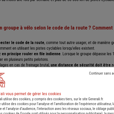
n groupe à
vélo selon
le code de la route ? Comment 
ecter le code de la route
, comme tout autre usager, et de manière gé
amment en utilisant les pistes cyclables lorsqu’elles existent.
en principe rouler en file indienne
. Lorsque le groupe dépasse les 1
r en plusieurs petits pelotons.
lages en cas de freinage brutal,
une distance de sécurité doit être 
 arrêt est décidé, les cyclistes doivent se ranger sur le bas-côté et ne p
Continuer sans a
ali vous permet de gérer les cookies
li utilise des cookies, y compris des cookies tiers, sur le site Generali.fr.
e utilise des cookies pour l’analyse et l'amélioration de l’expérience utilisateur, l
 et l’analyse d’audience, l’interaction avec les réseaux sociaux, le ciblage publi
es cookies de Google sont utilisés pour la personnalisation publicitaire
), la me