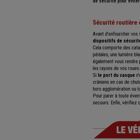
de sécurité pour évite
Sécurité routière 
Avant d’enfourcher vos 
dispositifs de sécurit
Cela comporte des catadio
pédales, une lumière bla
également vous rendre p
les rayons de vos roues.
Si
le port du casque
n’
crâniens en cas de chute.
hors agglomération ou lo
Pour parer à toute évent
secours. Enfin, vérifiez