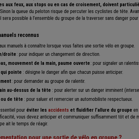
es aux feux, aux stops ou en cas de croisement, doivent particul
 Sinon la queue du peloton risque de percuter les cyclistes de tête. Avan
il sera possible à l’ensemble du groupe de la traverser sans danger pour
 manuels reconnus
naux manuels à connaître lorsque vous faites une sortie vélo en groupe.
e/droite
: pour indiquer un changement de direction.
 bas, mouvement de la main, paume ouverte
: pour signaler un ralenti
 qui pointe
:
désigne le danger afin que chacun puisse anticiper.
lement
: pour demander au groupe de ralentir.
in au-dessus de la tête
: pour alerter sur un danger imminent (interse
 ou de tête
: pour saluer et remercier un automobiliste respectueux.
essentiel pour
éviter les
accidents
et fluidifier l’allure du groupe
en 
ficacité, vous devez anticiper et communiquer suffisamment tôt et de ma
pe ait le temps de réagir.
lementation pour une sortie de vélo en groupe ?