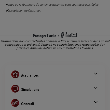
risque ou la fourniture de certaines garanties sont soumises aux règles
d’acceptation de l’assureur.
Partager l'article
Informations non-contractuelles données à titre purement indicatif dans un but
pédagogique et préventif. Generali ne saurait être tenue responsable d'un
préjudice d'aucune nature lié aux informations fournies.
Assurances
Assurance auto
Assurance habitation
Simulations
Assurance prêt immobilier
Simulation assurance auto
Complémentaire santé senior
Devis assurance habitation
Generali
Simulation assurance de prêt immobilier