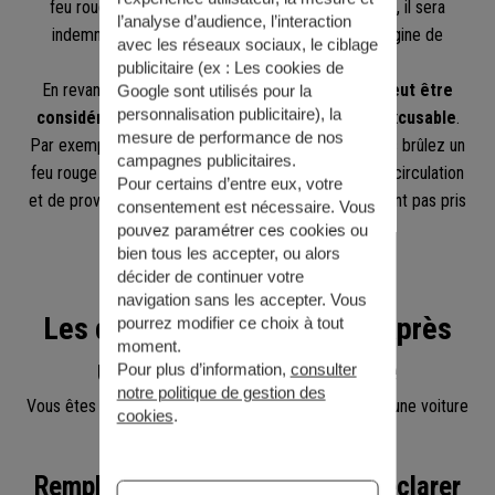
feu rouge ou après avoir franchi une ligne continue, il sera
l’analyse d’audience, l’interaction
indemnisé, même si son comportement est à l’origine de
avec les réseaux sociaux, le ciblage
l’accident.
publicitaire (ex :
Les cookies de
En revanche,
l’accumulation de fautes graves peut être
Google sont utilisés pour la
personnalisation publicitaire
), la
considérée par la justice comme une faute inexcusable
.
mesure de performance de nos
Par exemple, si vous empruntez un sens interdit, puis brûlez un
campagnes publicitaires.
feu rouge avant de vous engager à contresens de la circulation
Pour certains d’entre eux, votre
et de provoquer un accident, vos dommages ne seront pas pris
consentement est nécessaire. Vous
en charge par l’assureur adverse.
pouvez paramétrer ces cookies ou
bien tous les accepter, ou alors
décider de continuer votre
navigation sans les accepter. Vous
Les démarches à effectuer après
pourrez modifier ce choix à tout
moment.
un accident vélo-voiture
Pour plus d’information,
consulter
notre politique de gestion des
Vous êtes victime d’un accident avec un vélo contre une voiture
cookies
.
? Voici ce que vous devez faire.
Remplir un constat amiable et déclarer